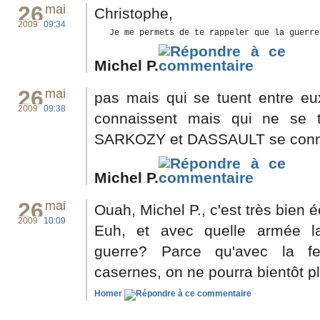
26
mai
Christophe,
2009
09:34
   Je me permets de te rappeler que la guerre
Michel P.
26
mai
pas mais qui se tuent entre eu
2009
09:38
connaissent mais qui ne se 
SARKOZY et DASSAULT se connai
Michel P.
26
mai
Ouah, Michel P., c'est très bien éc
2009
10:09
Euh, et avec quelle armée la
guerre? Parce qu'avec la f
casernes, on ne pourra bientôt plu
Homer