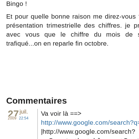
Bingo !
Et pour quelle bonne raison me direz-vous
présentation trimestrielle des chiffres. je 
avec vous que le chiffre du mois de 
trafiqué...on en reparle fin octobre.
Commentaires
27
juil.
Va voir là ==>
2009
22:54
http://www.google.com/search?q
|http://www.google.com/search?