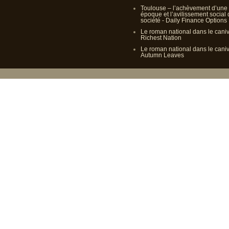
Toulouse – l’achèvement d’une
époque et l’avilissement social
société - Daily Finance Options
Le roman national dans le cani
Richest Nation
Le roman national dans le cani
Autumn Leaves
Propulsé p