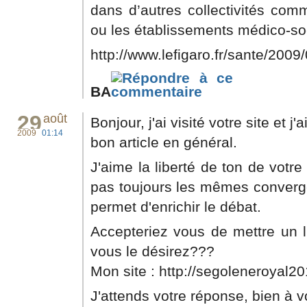
dans d’autres collectivités com
ou les établissements médico-so
http://www.lefigaro.fr/sante/2009/0
BA
29
août
Bonjour, j'ai visité votre site et j
2009
01:14
bon article en général.
J'aime la liberté de ton de votr
pas toujours les mêmes converge
permet d'enrichir le débat.
Accepteriez vous de mettre un l
vous le désirez???
Mon site : http://segoleneroyal20
J'attends votre réponse, bien à 