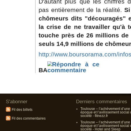
D'autant plus que les chiffres 
pas entièrement de la réalité.
Si
chômeurs dits "découragés" e
la crise de ne travailler qu'à
touche près de 26 millions de
seuls 14,9 millions de chômeurs
http://www.boursorama.com/infos/
BA
S'abonner
Derniers commentaires
Toulouse – l’achèvement d’une
Fil des billets
époque et l’avilissement social
société - fitnezz.fr
Fil des commentaires
Toulouse – l’achèvement d’une
époque et l’avilissement social
société - Hotel and Sleep