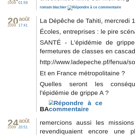
2009
01:59
romain blachier
20
août
La Dépêche de Tahiti, mercredi 1
2009
17:41
Écoles, entreprises : le pire scén
SANTÉ - L’épidémie de grippe
fermetures de classes en cascad
http://www.ladepeche.pf/fenua/soc
Et en France métropolitaine ?
Quelles seront les conséq
l'épidémie de grippe A ?
BA
24
août
remercions aussi les missions
2009
20:51
revendiquaient encore une p