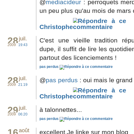
@
mediacideur
: perroquets merd
un peu plus qu'au mois de mars
Christophe
28
juil.
C'est une vieille tradition rép
2009
19:43
dupe, il suffit de lire les quoti
partout des licenciements !
pas perdus
28
juil.
@
pas perdus
: oui mais le grand 
2009
21:19
Christophe
29
juil.
à talonnettes...
2009
06:20
pas perdus
16
août
excellent.Je linke sur mon blog