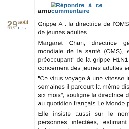
arno
29
août
Grippe A : la directrice de l'O
2009
13:52
de jeunes adultes.
Margaret Chan, directrice gé
mondiale de la santé (OMS), es
préoccupant" de la grippe H1N1
concernent des jeunes adultes e
"Ce virus voyage à une vitesse in
semaines il parcourt la même dis
six mois", souligne la directrice
au quotidien français Le Monde 
Elle insiste aussi sur le no
personnes infectées, estima