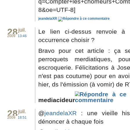
q=Compter+les+chômeurs+Comt
8&oe=UTF-8]
jeandelaXR
28
juil.
Le lien ci-dessus renvoie à
2009
13:46
occurrence choisir ?
Bravo pour cet article : ça 
perroquets merdiatiques, po
escroquerie. Félicitations à Jo
n'est pas coutume) pour en avoir
hier, ds l'émission (à vomir) de R
mediacideur
28
juil.
@
jeandelaXR
: une vieille his
2009
18:51
dénoncer à chaque fois