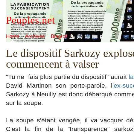
Peuples.net
Home
Archives
Blogroll
Le dispositif Sarkozy explose
commencent à valser
"Tu ne fais plus partie du dispositif" aurait
l
David Martinon son porte-parole, l'
ex-suc
Sarkozy à Neuilly est donc débarqué comme il
sur la soupe.
La soupe s'étant vengée, il va vacquer d
C'est la fin de la "transparence" sarko