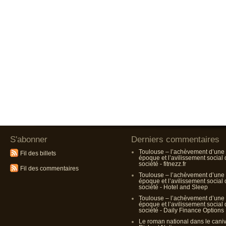
S'abonner
Derniers commentaires
Toulouse – l’achèvement d’une
Fil des billets
époque et l’avilissement social
société - fitnezz.fr
Fil des commentaires
Toulouse – l’achèvement d’une
époque et l’avilissement social
société - Hotel and Sleep
Toulouse – l’achèvement d’une
époque et l’avilissement social
société - Daily Finance Options
Le roman national dans le cani