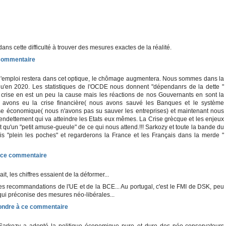
dans cette difficulté à trouver des mesures exactes de la réalité.
e l'emploi restera dans cet optique, le chômage augmentera. Nous sommes dans la
u'en 2020. Les statistiques de l'OCDE nous donnent "dépendanrs de la dette "
crise en est un peu la cause mais les réactions de nos Gouvernants en sont la
s avons eu la crise financière( nous avons sauvé les Banques et le système
crise économique( nous n'avons pas su sauver les entreprises) et maintenant nous
 l'endettement qui va atteindre les Etats eux mêmes. La Crise grècque et les enjeux
t qu'un "petit amuse-gueule" de ce qui nous attend.!!! Sarkozy et toute la bande du
is "plein les poches" et regarderons la France et les Français dans la merde "
ait, les chiffres essaient de la déformer...
les recommandations de l'UE et de la BCE... Au portugal, c'est le FMI de DSK, peu
ui préconise des mesures néo-libérales...
 Sarkozy a adopté la politique économique pure et dure des néo-conservateurs