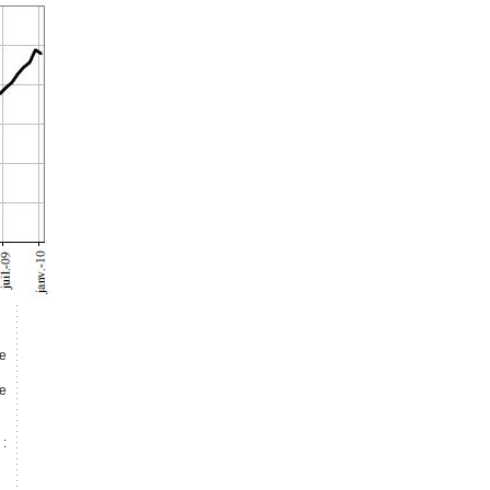
ne
e
 :