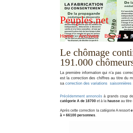
Peuples.net
Home
Archives
Blogroll
Le chômage conti
191.000 chômeurs 
La première information qui n’a pas correc
est la correction des chiffres au titre du
sa
correction des variations saisonnières 
Précédemment annoncés
à grands coup de 
catégorie A de 18700
et à la
hausse
au titre
Après cette correction la catégorie A ressort
e
à + 66100 personnes
.