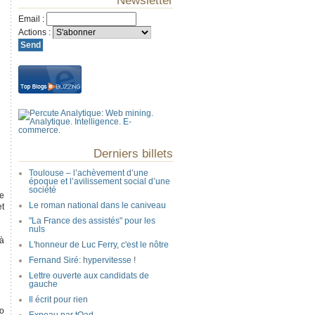
Newsletter
Email
:
Actions
:
Derniers billets
Toulouse – l’achèvement d’une
époque et l’avilissement social d’une
société
de
Le roman national dans le caniveau
et
"La France des assistés" pour les
nuls
à
L'honneur de Luc Ferry, c'est le nôtre
Fernand Siré: hypervitesse !
Lettre ouverte aux candidats de
gauche
Il écrit pour rien
ho