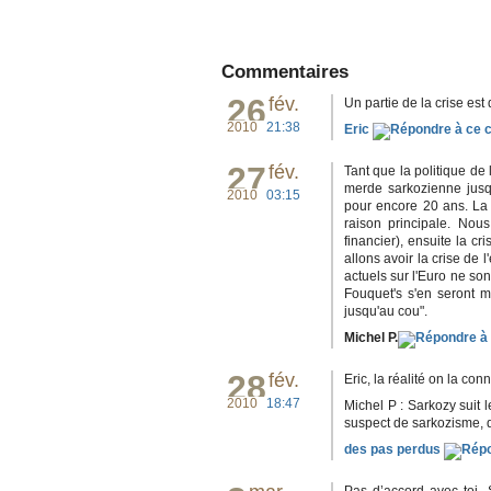
Commentaires
26
fév.
Un partie de la crise est 
2010
21:38
Eric
27
fév.
Tant que la politique d
merde sarkozienne jusq
2010
03:15
pour encore 20 ans. La 
raison principale. Nou
financier), ensuite la 
allons avoir la crise de
actuels sur l'Euro ne son
Fouquet's s'en seront m
jusqu'au cou".
Michel P.
28
fév.
Eric, la réalité on la conn
2010
18:47
Michel P : Sarkozy suit 
suspect de sarkozisme, q
des pas perdus
Pas d’accord avec toi.