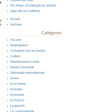
Expeau par tOad
s
HU Jintao, 20 milliards de sévices
Jégo fait son Lefebvre
Accueil
-
re
Archives
us
Catégories
A la une
Blogosphère
Corruption (sur les bords)
Culture
Désobéissance civile
Dessin d'actualité
Diplomatie internationale
Divers
Ecce Homo
Ecologie
Economie
En France
La gauche
Le conservatisme