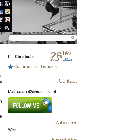
26
fév.
Par
Christophe
2010
18:12
Corruption (sur les bords)
0
,
Contact
sé
Mail:
courriel2@peuples.net
en
e
s'abonner
Wikio