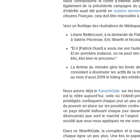
Nous connaissions le conflit d’intérêts avé
également de la précédente campagne du prés
d'intérêts avait été pointé en
octobre dernier
citoyens Français, cela doit être impossible à
Voici un florilège des révélations de Médiapar
Liliane Bettencourt, à la demande de Patr
à Valérie Pécresse, Eric Woerth et Nicol
"Et il [Patrick Ouart] a voulu me voir l'autr
Et en première instance, on ne peut rien 
très, très bien le procureur."
La femme du ministre gère les fonds de L
consistant à dissimuler les actifs de la 
au mois d’aout 2009 le listing des exhilé
Nous avions déjà le
KarachiGate
sur les bra
est la nôtre aujourd’hui, celle où l’intérêt p
privilégiés confisquent chaque jour un peu p
du pouvoir en place sur les possibles contre
un pays désolé bafouant chaque jour davan
désincarnés que sont le marché et l’argent. 
société que vous nous appliquez ne me conc
Dans ce WoerthGate, la corruption et la mag
chaque ligne un peu plus. Une fois le papier