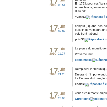
17
juin
En 1793, pour ces "faits g
2010
08:51
Autres temps, autres mo
Bien cdt.
Yves 93
17
juin
bonjour , quand nos ho
bulletin de vote aura une 
2010
09:02
vote front national
poizi33
17
juin
La piqure du moustique ne
2010
11:27
Proverbe Inuit.
captainhaka
17
juin
Remplacer la "république
2010
21:23
Du grand n'importe quoi
Le Général doit beugler da
cpolitic
17
juin
vous êtes remonté aujourd
2010
23:03
Christophe