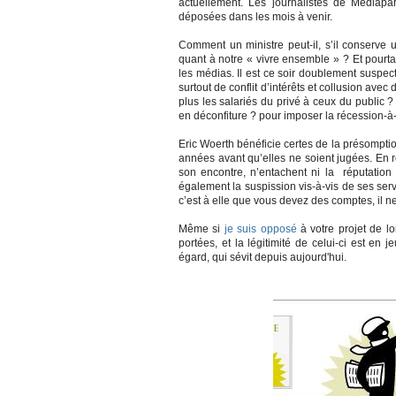
actuellement. Les journalistes de Mediapar
déposées dans les mois à venir.
Comment un ministre peut-il, s’il conserve un 
quant à notre « vivre ensemble » ? Et pourta
les médias. Il est ce soir doublement suspec
surtout de conflit d’intérêts et collusion avec
plus les salariés du privé à ceux du public 
en déconfiture ? pour imposer la récession-à-
Eric Woerth bénéficie certes de la présomption
années avant qu’elles ne soient jugées. En 
son encontre, n’entachent ni la réputation 
également la suspission vis-à-vis de ses ser
c’est à elle que vous devez des comptes, il n
Même si
je suis opposé
à votre projet de lo
portées, et la légitimité de celui-ci est en 
égard, qui sévit depuis aujourd'hui.