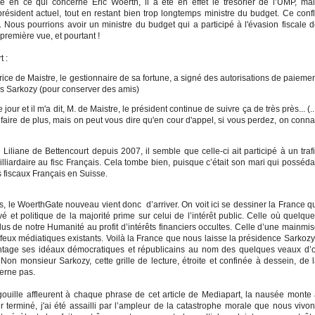
ré en ce qui concerne Eric Woerth, il a été en effet le trésorier de l’UMP, ma
ident actuel, tout en restant bien trop longtemps ministre du budget. Ce confl
. Nous pourrions avoir un ministre du budget qui a participé à l'évasion fiscale 
 première vue, et pourtant !
t :
ice de Maistre, le gestionnaire de sa fortune, a signé des autorisations de paieme
as Sarkozy (pour conserver des amis)
e jour et il m'a dit, M. de Maistre, le président continue de suivre ça de très près... (..
faire de plus, mais on peut vous dire qu'en cour d'appel, si vous perdez, on conna
iliane de Bettencourt depuis 2007, il semble que celle-ci ait participé à un traf
milliardaire au fisc Français. Cela tombe bien, puisque c’était son mari qui posséda
s fiscaux Français en Suisse.
s, le WoerthGate nouveau vient donc d’arriver. On voit ici se dessiner la France q
rivé et politique de la majorité prime sur celui de l’intérêt public. Celle où quelqu
lus de notre Humanité au profit d’intérêts financiers occultes. Celle d’une mainmi
-feux médiatiques existants. Voilà la France que nous laisse la présidence Sarkozy
tage ses idéaux démocratiques et républicains au nom des quelques veaux d’
Non monsieur Sarkozy, cette grille de lecture, étroite et confinée à dessein, de 
erne pas.
ouille affleurent à chaque phrase de cet article de Mediapart, la nausée monte
 terminé, j'ai été assailli par l’ampleur de la catastrophe morale que nous vivo