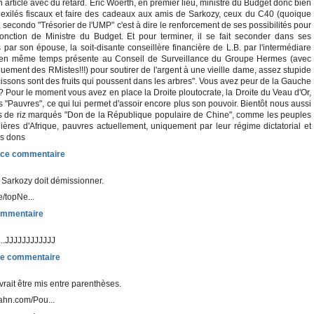
ton article avec du retard. Eric Woerth, en premier lieu, ministre du Budget donc bien
s exilés fiscaux et faire des cadeaux aux amis de Sarkozy, ceux du C40 (quoique
, secondo "Trésorier de l'UMP" c'est à dire le renforcement de ses possibilités pour
onction de Ministre du Budget. Et pour terminer, il se fait seconder dans ses
 par son épouse, la soit-disante conseillère financière de L.B. par l'intermédiare
en même temps présente au Conseil de Surveillance du Groupe Hermes (avec
quement des RMistes!!!) pour soutirer de l'argent à une vieille dame, assez stupide
cissons sont des fruits qui poussent dans les arbres". Vous avez peur de la Gauche
 Pour le moment vous avez en place la Droite ploutocrate, la Droite du Veau d'Or,
s "Pauvres", ce qui lui permet d'assoir encore plus son pouvoir. Bientôt nous aussi
s de riz marqués "Don de la République populaire de Chine", comme les peuples
res d'Afrique, pauvres actuellement, uniquement par leur régime dictatorial et
es dons
 Sarkozy doit démissionner.
le/topNe...
...JJJJJJJJJJJJ
rait être mis entre parenthèses.
ahn.com/Pou...