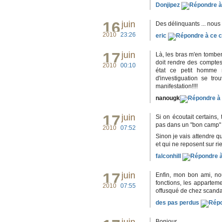
Donjipez
16
juin
Des délinquants ... nous
2010
23:26
eric
17
juin
Là, les bras m'en tombent
doit rendre des comptes
2010
00:10
état ce petit homme n
d'investiguation se tr
manifestation!!!!
nanougk
17
juin
Si on écoutait certains, 
pas dans un "bon camp" d
2010
07:52
Sinon je vais attendre q
et qui ne reposent sur ri
falconhill
17
juin
Enfin, mon bon ami, no
fonctions, les apparteme
2010
07:55
offusqué de chez scandal
des pas perdus
Bonjour,