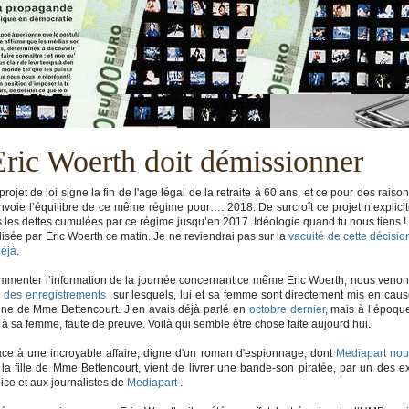
ric Woerth doit démissionner
et de loi signe la fin de l'age légal de la retraite à 60 ans, et ce pour des raiso
nvoie l’équilibre de ce même régime pour…. 2018. De surcroît ce projet n’explici
les dettes cumulées par ce régime jusqu’en 2017. Idéologie quand tu nous tiens !
lisée par Eric Woerth ce matin. Je ne reviendrai pas sur la
vacuité de cette décisio
déjà
.
ommenter l’information de la journée concernant ce même Eric Woerth, nous veno
 des enregistrements
sur lesquels, lui et sa femme sont directement mis en cau
tune de Mme Bettencourt. J’en avais déjà parlé en
octobre dernier
, mais à l’époqu
 sa femme, faute de preuve. Voilà qui semble être chose faite aujourd’hui.
ce à une incroyable affaire, digne d'un roman d'espionnage, dont
Mediapart nou
, la fille de Mme Bettencourt, vient de livrer une bande-son piratée, par un des e
lice et aux journalistes de
Mediapart
.