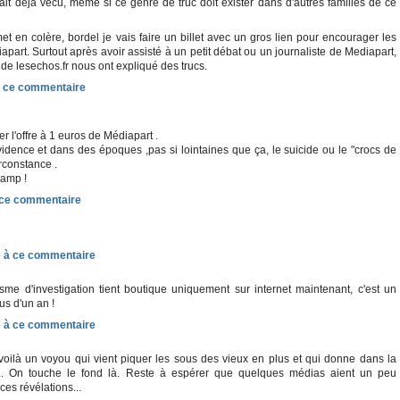
it déjà vécu, même si ce genre de truc doit exister dans d'autres familles de ce
t en colère, bordel je vais faire un billet avec un gros lien pour encourager les
part. Surtout après avoir assisté à un petit débat ou un journaliste de Mediapart,
 de lesechos.fr nous ont expliqué des trucs.
yer l'offre à 1 euros de Médiapart .
idence et dans des époques ,pas si lointaines que ça, le suicide ou le "crocs de
rconstance .
camp !
sme d'investigation tient boutique uniquement sur internet maintenant, c'est un
us d'un an !
voilà un voyou qui vient piquer les sous des vieux en plus et qui donne dans la
on... On touche le fond là. Reste à espérer que quelques médias aient un peu
es révélations...