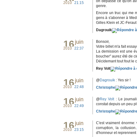
on depasse ce qu'on ava
2010
21:15
genre.
Encore un truc qui me me
gens à s'abonner à Media
Gilles Klein et JC-Feraut
Dagrouik
16
juin
Bonsoir,
Votre billet m'a fait essa
2010
22:37
La demission est une év
boucher" aurez été de ci
Décidemant tout fout le 
Rey Volt
16
juin
@
Dagrouik
: Yes sir !
2010
22:48
Christophe
16
juin
@
Rey Volt
: Le journali
constat depuis un peu pl
2010
22:49
Christophe
16
juin
C'est vraiment énorme: 
corruption, la collusi
2010
23:15
d'honneur et reprennent c