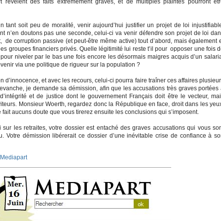
t révèlent des faits extrêmement graves, et de multiples plaintes pourront êt
tant soit peu de moralité, venir aujourd’hui justifier un projet de loi injustifiabl
nt n’en doutons pas une seconde, celui-ci va venir défendre son projet de loi da
t, de corruption passive (et peut-être même active) tout d’abord, mais également 
 des groupes financiers privés. Quelle légitimité lui reste t’il pour opposer une fois 
? pour niveler par le bas une fois encore les désormais maigres acquis d’un salari
venir via une politique de rigueur sur la population ?
 d’innocence, et avec les recours, celui-ci pourra faire traîner ces affaires plusieu
revanche, je demande sa démission, afin que les accusations très graves portées
d’intégrité et de justice dont le gouvernement Français doit être le vecteur, ma
viteurs. Monsieur Woerth, regardez donc la République en face, droit dans les yeu
e fait aucuns doute que vous tirerez ensuite les conclusions qui s’imposent.
i sur les retraites, votre dossier est entaché des graves accusations qui vous so
jeu. Votre démission libérerait ce dossier d’une inévitable crise de confiance à s
Mediapart