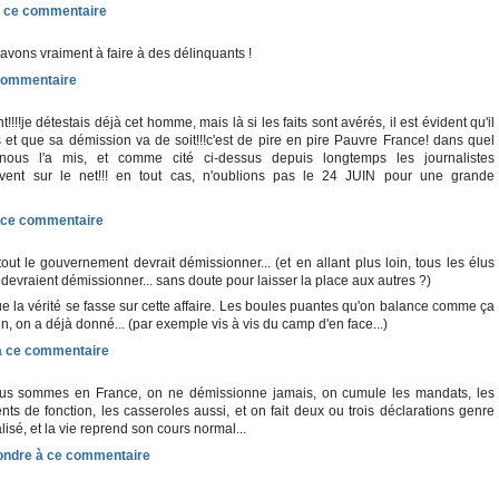
 avons vraiment à faire à des délinquants !
!!!!je détestais déjà cet homme, mais là si les faits sont avérés, il est évident qu'il
 et que sa démission va de soit!!!c'est de pire en pire Pauvre France! dans quel
ous l'a mis, et comme cité ci-dessus depuis longtemps les journalistes
ouvent sur le net!!! en tout cas, n'oublions pas le 24 JUIN pour une grande
tout le gouvernement devrait démissionner... (et en allant plus loin, tous les élus
evraient démissionner... sans doute pour laisser la place aux autres ?)
ue la vérité se fasse sur cette affaire. Les boules puantes qu'on balance comme ça
en, on a déjà donné... (par exemple vis à vis du camp d'en face...)
us sommes en France, on ne démissionne jamais, on cumule les mandats, les
nts de fonction, les casseroles aussi, et on fait deux ou trois déclarations genre
isé, et la vie reprend son cours normal...