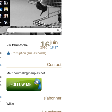
16
juin
Par
Christophe
2010
18:37
ns
Corruption (sur les bords)
te
Contact
n
,
Mail:
courriel2@peuples.net
ns
se
e,
s
s'abonner
x-
Wikio