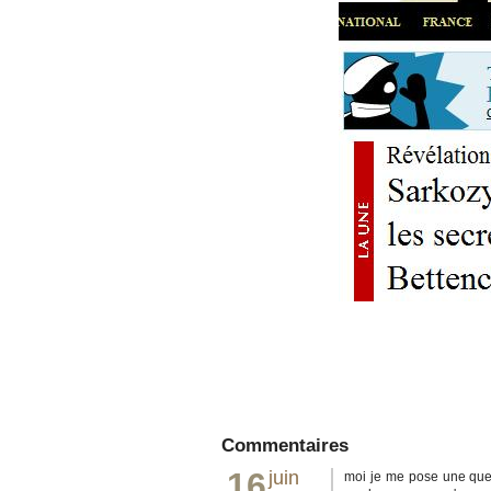
Commentaires
16
juin
moi je me pose une ques