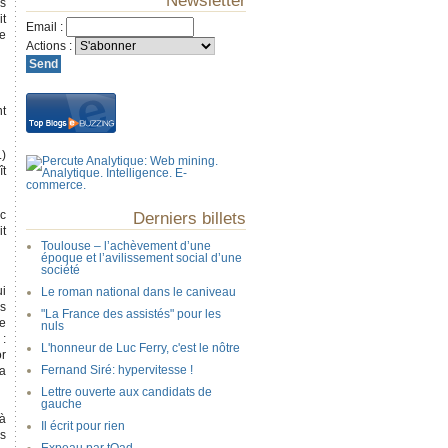
Newsletter
is
it
Email
:
de
Actions
:
nt
.)
ît
ic
Derniers billets
it
Toulouse – l’achèvement d’une
époque et l’avilissement social d’une
société
ui
Le roman national dans le caniveau
es
"La France des assistés" pour les
se
nuls
 :
L'honneur de Luc Ferry, c'est le nôtre
or
Fernand Siré: hypervitesse !
la
Lettre ouverte aux candidats de
gauche
 à
Il écrit pour rien
ns