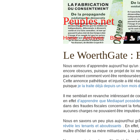
Peuples.net
Home
Archives
Blogroll
Le WoerthGate : E
Nous venons d’apprendre aujourd’hui qu'un proj
encore obscures, puisque ce projet de loi re
pas vraiment comment vont être remboursées 
Cette annonce pathétique et injuste a été réa
puisque
je la traite
déjà depuis
un bon mois 
Il me semblait en revanche intéressant de c
en effet
d’apprendre que Mediapart possède
dans des fraudes fiscales concernant la for
aucunes charges ne pouvaient être imputées à
Nous en savons un peu plus aujourd'hui grâ
révèle les tenants et aboutissants
. En effet
maître d'hôtel de sa mère milliardaire, à la po