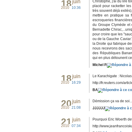
18
juin
Christophe, j'ai dû lire 
placé pour racketter le
2010
10:36
très souvent déjà exilés)
mettre en pratique sa f
escroqueries financières
du Groupe Clymède et 
Bernadette Chirac,...uni
pour croire que les "sau
ou de la Gauche Caviar.?
la Droite qui fabrique de
nous recevrons des sac
des Républiques Bananiè
qui en plus détounent c
Michel P.
18
juin
Le Karachigate : Nicolas
2010
16:29
http://fr.reuters.com/artic
BA
20
juin
Démission ça va de soi..
2010
21:08
JJJJJJ
21
juin
Pourquoi Eric Woerth dev
2010
07:34
http://www.jeanfrancoisk