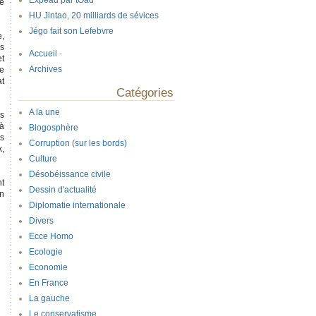
Expeau par tOad
re
HU Jintao, 20 milliards de sévices
Jégo fait son Lefebvre
e,
ns
Accueil
-
et
Archives
de
at
Catégories
A la une
rs
 à
Blogosphère
is
Corruption (sur les bords)
x,
Culture
Désobéissance civile
nt
Dessin d'actualité
on
Diplomatie internationale
Divers
Ecce Homo
Ecologie
Economie
En France
La gauche
Le conservatisme