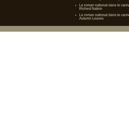
Le roman national dans le cani
Richest Nation
Le roman national dans le cani
Autumn Leaves
Propulsé p