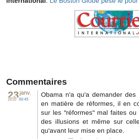
international
:
Le Boston Globe pèse le pour 
Commentaires
23
janv.
Obama n'a qu'a demander des co
2010
00:45
en matière de réformes, il en co
sur les "réformes" mal faites ou
des illusions et même sur cell
qu'avant leur mise en place.