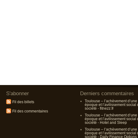
S'abonner
Derniers commentaires
Toulouse – l’achèvement d’une
Fil des billets
époque et l’avilissement social
société - fitnezz.fr
Fil des commentaires
Toulouse – l’achèvement d’une
époque et l’avilissement social
société - Hotel and Sleep
Toulouse – l’achèvement d’une
époque et l’avilissement social
société - Daily Finance Options