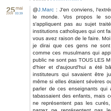
25
mai
@
J.Marc
: J'en conviens, l'extr
2009
03:39
le monde. Vos propos le so
s'appliquent pas au sujet trai
institutions catholiques qui ont 
vous avez raison de le faire. Moi
je dirai que ces gens ne so
comme ces musulmans qui appliq
public ne sont pas TOUS LES 
d'hier et d'aujourd'hui a été b
instituteurs qui savaient être j
même si elles étaient sévères o
parler de ces enseignants qui a
tabassaient des enfants, mais c
ne représentent pas les curés,
narrez ne représentent pas les