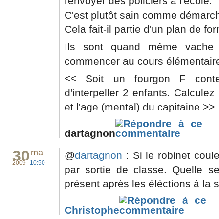
renvoyer des policiers à l'école.
C'est plutôt sain comme démarc
Cela fait-il partie d'un plan de f
Ils sont quand même vache 
commencer au cours élémentair
<< Soit un fourgon F conte
d'interpeller 2 enfants. Calcule
et l'age (mental) du capitaine.>>
dartagnon
30
mai
@
dartagnon
: Si le robinet coul
2009
10:50
par sortie de classe. Quelle se
présent après les éléctions à la 
Christophe