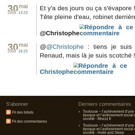
30
mai
Et y'a des jours ou ça s'évapore 
2009
13:23
Tête pleine d'eau, robinet derriè
@Christophe
30
mai
@
@Christophe
: tiens je suis
2009
16:25
Renaud, mais là je suis scotché 
Christophe
S'abonner
Derniers commentaires
Toulouse – l’achèvement d’une
Fil des billets
époque et l’avilissement social
société - fitnezz.fr
Fil des commentaires
Toulouse – l’achèvement d’une
époque et l’avilissement social
société - Hotel and Sleep