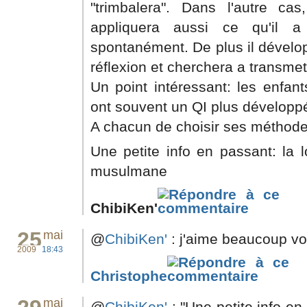
"trimbalera". Dans l'autre c
appliquera aussi ce qu'il a
spontanément. De plus il dévelop
réflexion et cherchera a transmet
Un point intéressant: les enfan
ont souvent un QI plus développé
A chacun de choisir ses méthode
Une petite info en passant: la l
musulmane
ChibiKen'
25
mai
@
ChibiKen'
: j'aime beaucoup v
2009
18:43
Christophe
mai
@
ChibiKen'
: "Une petite info en 