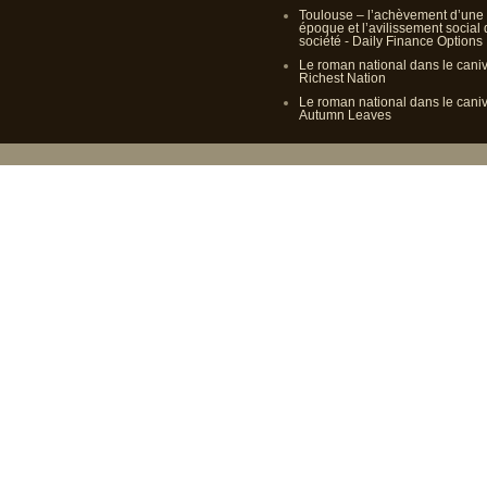
Toulouse – l’achèvement d’une
époque et l’avilissement social
société - Daily Finance Options
Le roman national dans le cani
Richest Nation
Le roman national dans le cani
Autumn Leaves
Propulsé p