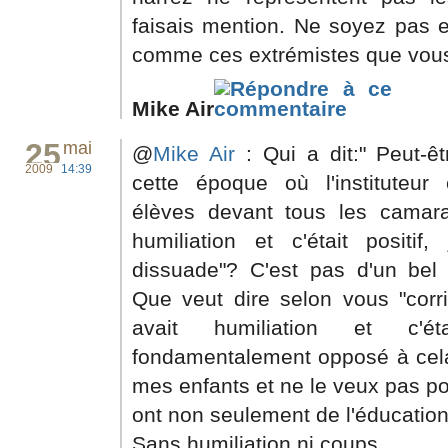
faisais mention. Ne soyez pas 
comme ces extrémistes que vous cr
Mike Air
25
mai
@
Mike Air
: Qui a dit:" Peut-ê
2009
14:39
cette époque où l'instituteur 
élèves devant tous les camara
humiliation et c'était posit
dissuade"? C'est pas d'un bel
Que veut dire selon vous "corri
avait humiliation et c'ét
fondamentalement opposé à cela.
mes enfants et ne le veux pas pou
ont non seulement de l'éducatio
Sans humiliation ni coups.