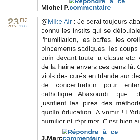
Michel P.
23
mai
@
Mike Air
: Je serai toujours abas
2009
23:03
connu les instits qui se défoulai
l'humiliation, les baffes, les ore
pincements sadiques, les coups d
coin devant toute la classe etc, e
de la haine envers ces gens là. 
viols des curés en Irlande sur d
de concentration pour enfan
catholique...Abasourdi que 
justifient les pires des méth
quelle éducation. A vomir ! L'éd
humilier et réprimer. C'est bien a
J.Marc