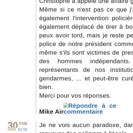
Christophe a appelé une affaire g
Même si ce n'est pas ce que j'a
également l'intervention polici
également déplacé de tirer à bou
peux avoir tord, mais je reste p
police de notre président comme
même s'ils sont victimes de press
des hommes indépendants.
représentants de nos institution
gendarmes, ... et peut-être cur
bien.
Merci pour vos réponses.
Mike Air
30
mai
Je ne vois aucun paradoxe, dans
2009
01:50