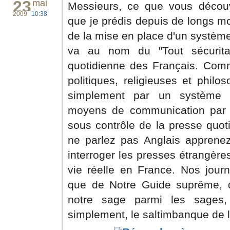
23
mai
Messieurs, ce que vous découv
2009
10:38
que je prédis depuis de longs m
de la mise en place d'un système
va au nom du "Tout sécuritai
quotidienne des Français. Comme
politiques, religieuses et phil
simplement par un système p
moyens de communication par In
sous contrôle de la presse quot
ne parlez pas Anglais apprenez 
interroger les presses étrangère
vie réelle en France. Nos jour
que de Notre Guide suprême, d
notre sage parmi les sages,
simplement, le saltimbanque de l