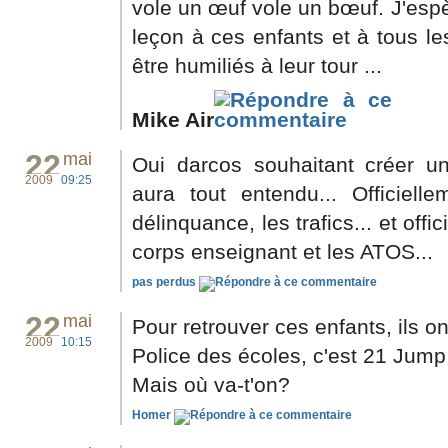
vole un œuf vole un bœuf. J'esp
leçon à ces enfants et à tous le
être humiliés à leur tour ...
Mike Air
22
mai
Oui darcos souhaitant créer un
2009
09:25
aura tout entendu... Officielle
délinquance, les trafics... et off
corps enseignant et les ATOS...
pas perdus
22
mai
Pour retrouver ces enfants, ils o
2009
10:15
Police des écoles, c'est 21 Jump
Mais où va-t'on
?
Homer