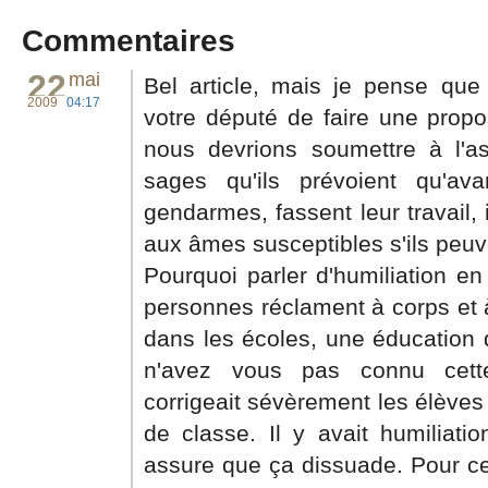
Commentaires
22
mai
Bel article, mais je pense qu
2009
04:17
votre député de faire une propos
nous devrions soumettre à l'a
sages qu'ils prévoient qu'av
gendarmes, fassent leur travail, 
aux âmes susceptibles s'ils peuve
Pourquoi parler d'humiliation 
personnes réclament à corps et à
dans les écoles, une éducation 
n'avez vous pas connu cette
corrigeait sévèrement les élève
de classe. Il y avait humiliation
assure que ça dissuade. Pour ce 