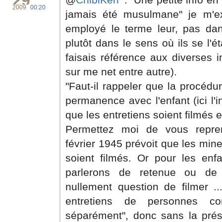
29
2009
00:20
jamais été musulmane" je m'ex
employé le terme leur, pas dan
plutôt dans le sens où ils se l'ét
faisais référence aux diverses 
sur me net entre autre).
"Faut-il rappeler que la procédu
permanence avec l'enfant (ici l'i
que les entretiens soient filmés 
Permettez moi de vous repre
février 1945 prévoit que les min
soient filmés. Or pour les en
parlerons de retenue ou de s
nullement question de filmer .
entretiens de personnes c
séparément", donc sans la prés