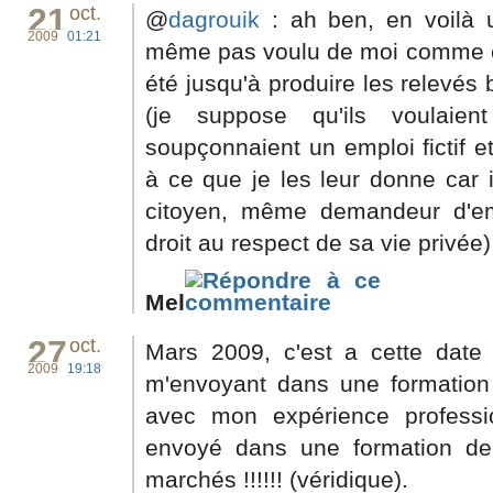
21
oct.
@
dagrouik
: ah ben, en voilà u
2009
01:21
même pas voulu de moi comme cli
été jusqu'à produire les relevés 
(je suppose qu'ils voulaien
soupçonnaient un emploi fictif et
à ce que je les leur donne car 
citoyen, même demandeur d'em
droit au respect de sa vie privée)
Mel
27
oct.
Mars 2009, c'est a cette date
2009
19:18
m'envoyant dans une formation 
avec mon expérience profession
envoyé dans une formation d
marchés !!!!!! (véridique).