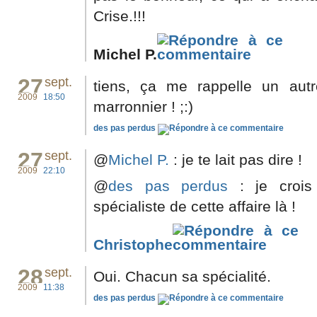
Crise.!!!
Michel P.
27
sept.
tiens, ça me rappelle un autre
2009
18:50
marronnier ! ;:)
des pas perdus
27
sept.
@
Michel P.
: je te lait pas dire !
2009
22:10
@
des pas perdus
: je crois
spécialiste de cette affaire là !
Christophe
28
sept.
Oui. Chacun sa spécialité.
2009
11:38
des pas perdus