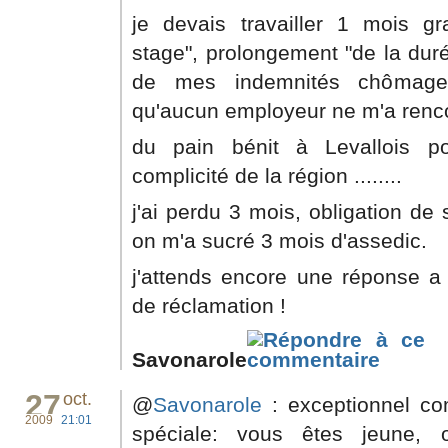
je devais travailler 1 mois gr
stage", prolongement "de la duré
de mes indemnités chômages
qu'aucun employeur ne m'a rencon
du pain bénit à Levallois p
complicité de la région ........
j'ai perdu 3 mois, obligation de
on m'a sucré 3 mois d'assedic.
j'attends encore une réponse 
de réclamation !
Savonarole
27
oct.
@
Savonarole
: exceptionnel co
2009
21:01
spéciale: vous êtes jeune, 