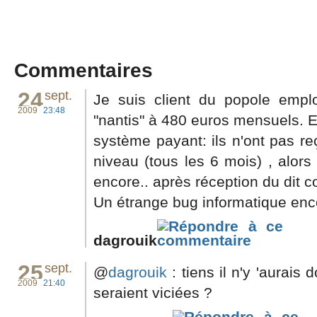
Commentaires
24
sept.
Je suis client du popole emplo
2009
23:48
"nantis" à 480 euros mensuels. E
système payant: ils n'ont pas r
niveau (tous les 6 mois) , alor
encore.. après réception du dit co
Un étrange bug informatique enc
dagrouik
25
sept.
@
dagrouik
: tiens il n'y 'aurais 
2009
21:40
seraient viciées ?