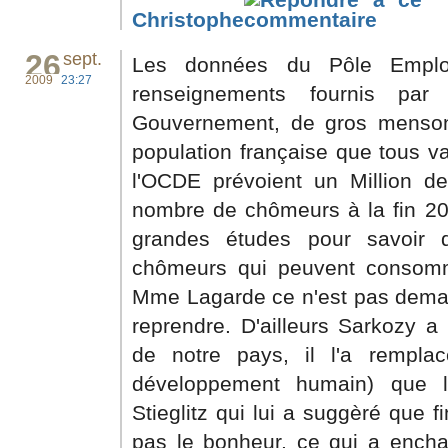
Christophe
26
sept.
Les données du Pôle Emplo
2009
23:27
renseignements fournis pa
Gouvernement, de gros mensong
population française que tous v
l'OCDE prévoient un Million de
nombre de chômeurs à la fin 20
grandes études pour savoir
chômeurs qui peuvent consomm
Mme Lagarde ce n'est pas dema
reprendre. D'ailleurs Sarkozy a
de notre pays, il l'a rempla
développement humain) que lu
Stieglitz qui lui a suggèré que f
pas le bonheur, ce qui a encha