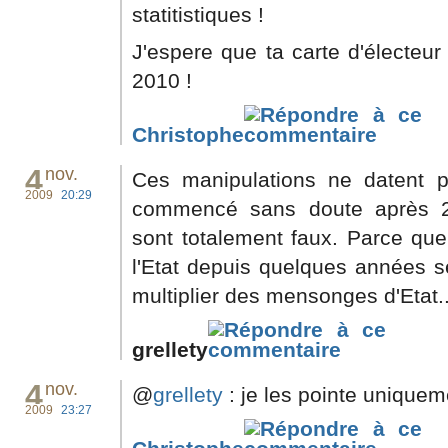
statitistiques !
J'espere que ta carte d'électeur
2010 !
Christophe
4
nov.
Ces manipulations ne datent pa
2009
20:29
commencé sans doute après 200
sont totalement faux. Parce que 
l'Etat depuis quelques années s
multiplier des mensonges d'Etat..
grellety
4
nov.
@
grellety
: je les pointe uniquem
2009
23:27