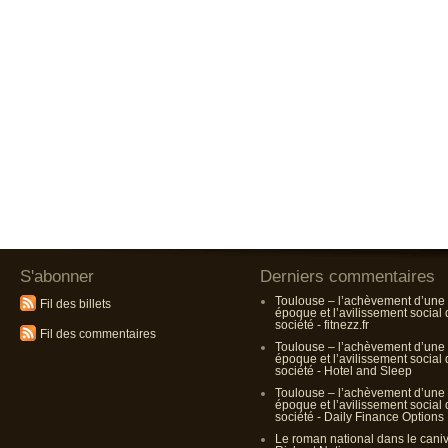
S'abonner
Derniers commentaires
Toulouse – l’achèvement d’une
Fil des billets
époque et l’avilissement social
société - fitnezz.fr
Fil des commentaires
Toulouse – l’achèvement d’une
époque et l’avilissement social
société - Hotel and Sleep
Toulouse – l’achèvement d’une
époque et l’avilissement social
société - Daily Finance Options
Le roman national dans le cani