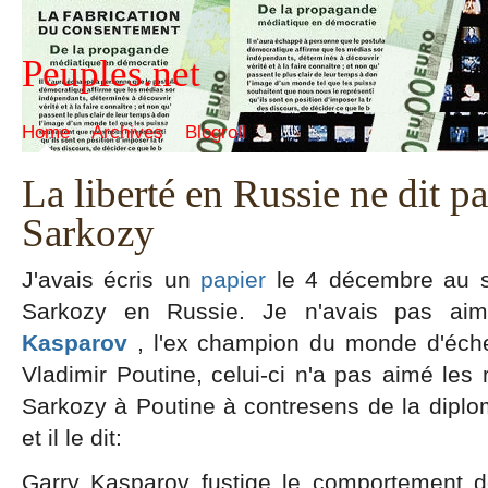
Peuples.net
Home
Archives
Blogroll
La liberté en Russie ne dit p
Sarkozy
J'avais écris un
papier
le 4 décembre au su
Sarkozy en Russie. Je n'avais pas aim
Kasparov
, l'ex champion du monde d'éch
Vladimir Poutine, celui-ci n'a pas aimé le
Sarkozy à Poutine à contresens de la diplo
et il le dit:
Garry Kasparov fustige le comportement d