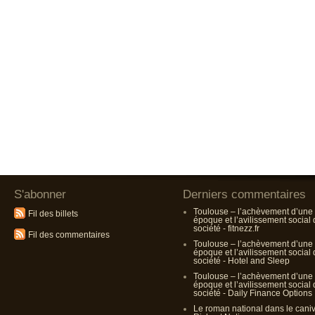
S'abonner
Derniers commentaires
Toulouse – l’achèvement d’une
Fil des billets
époque et l’avilissement social
société - fitnezz.fr
Fil des commentaires
Toulouse – l’achèvement d’une
époque et l’avilissement social
société - Hotel and Sleep
Toulouse – l’achèvement d’une
époque et l’avilissement social
société - Daily Finance Options
Le roman national dans le cani