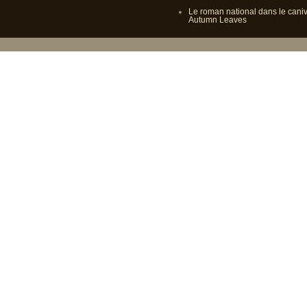
Le roman national dans le cani
Autumn Leaves
Propulsé p