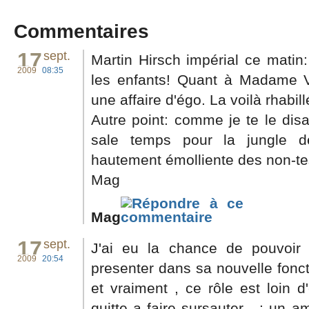
Commentaires
17
sept.
Martin Hirsch impérial ce matin
2009
08:35
les enfants! Quant à Madame Ve
une affaire d'égo. La voilà rhabill
Autre point: comme je te le disa
sale temps pour la jungle d
hautement émolliente des non-t
Mag
Mag
17
sept.
J'ai eu la chance de pouvoir
2009
20:54
presenter dans sa nouvelle fonct
et vraiment , ce rôle est loin d
quitte a faire sursauter....: un a