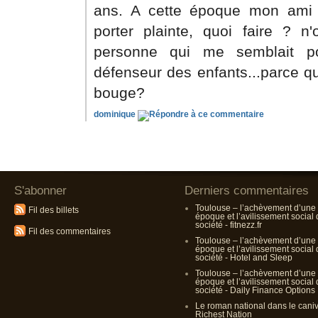
ans. A cette époque mon ami e
porter plainte, quoi faire ? n'
personne qui me semblait pou
défenseur des enfants...parce qu
bouge?
dominique
S'abonner
Derniers commentaires
Toulouse – l’achèvement d’une
Fil des billets
époque et l’avilissement social
société - fitnezz.fr
Fil des commentaires
Toulouse – l’achèvement d’une
époque et l’avilissement social
société - Hotel and Sleep
Toulouse – l’achèvement d’une
époque et l’avilissement social
société - Daily Finance Options
Le roman national dans le cani
Richest Nation