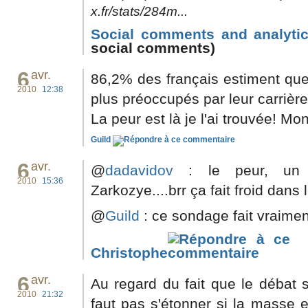
x.fr/stats/284m...
Social comments and analytic
social comments)
6
avr.
86,2% des français estiment que
2010
12:38
plus préoccupés par leur carrière.
La peur est là je l'ai trouvée! M
Guild
6
avr.
@
dadavidov
: le peur, un 
2010
15:36
Zarkozye....brr ça fait froid dans 
@
Guild
: ce sondage fait vraimen
Christophe
6
avr.
Au regard du fait que le débat s
2010
21:32
faut pas s'étonner si la masse e