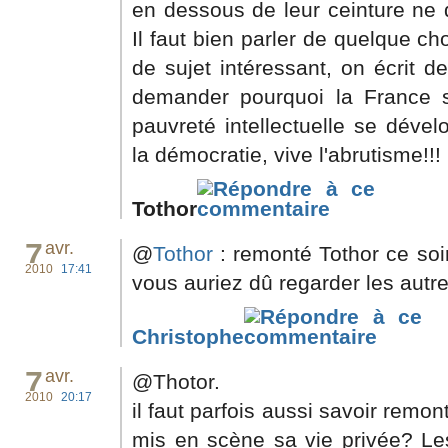
en dessous de leur ceinture ne d
Il faut bien parler de quelque c
de sujet intéressant, on écrit 
demander pourquoi la France se
pauvreté intellectuelle se dével
la démocratie, vive l'abrutisme!!!
Tothor
7
avr.
@
Tothor
: remonté Tothor ce soir
2010
17:41
vous auriez dû regarder les autre
Christophe
7
avr.
@Thotor.
2010
20:17
il faut parfois aussi savoir remon
mis en scène sa vie privée? Le