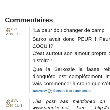
Commentaires
6
avr.
"La peur doit changer de camp"
2010
11:34
Sarko avait donc PEUR ! Peur, 
COCU !?!
C'est surtout son amour propre 
histoire !
Que la Sarkozie la fasse reb
d'enquête est complètement imp
vais commencer à croire que c'éta
dadavidov
6
avr.
This post was mentioned on T
2010
11:43
www.peuples.net Lien: http://o-