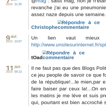
7
@
mag
: salut mag, non je n'éta
2010
21:35
revanche j'ai eu une pneumonie.
assez naze depuis une semaine.
Christophe
9
avr.
Un lien vaut mieux q
2010
23:07
http://www.unsitesurinternet.fr/spi
tOad
11
avr.
Il ne faut pas que des Blogs Poli
2010
00:13
ce jeu people de savoir ce que fo
de la république!...le mien,par
faire baiser par ceux la!...On en
les matins je me léve et suis pr
qui, pourtant est bien accroché s