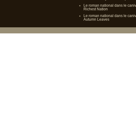
Le roman national dans le cani
Richest Nation
Le roman national dans le cani
Autumn Leaves
Propulsé p