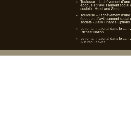
Toulouse – l’achèvement d’une
époque et l’avilissement social
société - Hotel and Sleep
Toulouse – l’achèvement d’une
époque et l’avilissement social
société - Daily Finance Options
Le roman national dans le cani
Richest Nation
Le roman national dans le cani
Autumn Leaves
Propulsé p