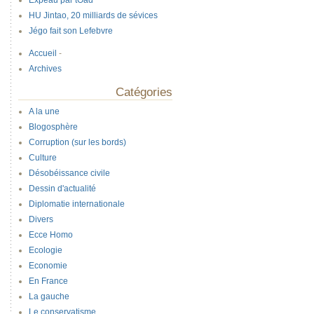
Expeau par tOad
HU Jintao, 20 milliards de sévices
Jégo fait son Lefebvre
Accueil
-
Archives
Catégories
A la une
Blogosphère
Corruption (sur les bords)
Culture
Désobéissance civile
Dessin d'actualité
Diplomatie internationale
Divers
Ecce Homo
Ecologie
Economie
En France
La gauche
Le conservatisme