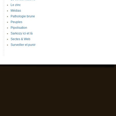
Le zinc
Médias
Pathologie brune
Peuples
Pipolisation
Sarkozy ici et là
Sectes & Web
Surveiller et punir