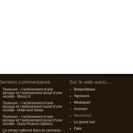
Derniers commentaires
Sur le web aussi...
Toulouse – l’achèvement d’une
Betapolitique
époque et l’avilissement social d’une
Agoravox
société - fitnezz.fr
Mediapart
Toulouse – l’achèvement d’une
époque et l’avilissement social d’une
Acrimed
société - Hotel and Sleep
Marianne2
Toulouse – l’achèvement d’une
époque et l’avilissement social d’une
Le grand soir
société - Daily Finance Options
Fakir
Le roman national dans le caniveau -