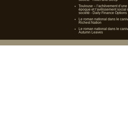
Toulouse – l’achèvement d’une
époque et l’avilissement social
société - Daily Finance Options
Le roman national dans le cani
Richest Nation
Le roman national dans le cani
Autumn Leaves
Propulsé p