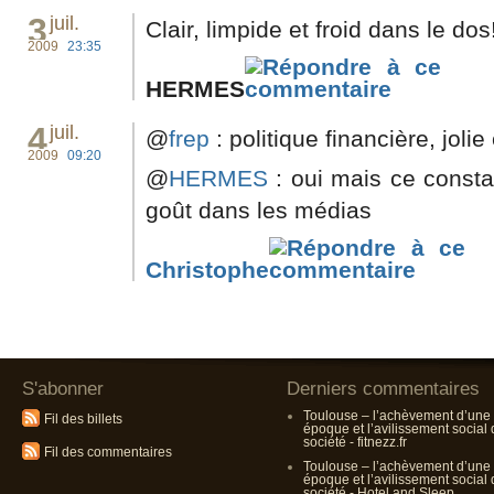
3
juil.
Clair, limpide et froid dans le dos
2009
23:35
HERMES
4
juil.
@
frep
: politique financière, joli
2009
09:20
@
HERMES
: oui mais ce consta
goût dans les médias
Christophe
S'abonner
Derniers commentaires
Toulouse – l’achèvement d’une
Fil des billets
époque et l’avilissement social
société - fitnezz.fr
Fil des commentaires
Toulouse – l’achèvement d’une
époque et l’avilissement social
société - Hotel and Sleep