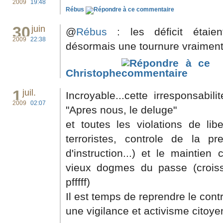
2009
19:48
Rébus
30
juin
@
Rébus
: les déficit étaient
2009
22:38
désormais une tournure vraiment
Christophe
1
juil.
Incroyable...cette irresponsabili
2009
02:07
"Apres nous, le deluge"
et toutes les violations de libe
terroristes, controle de la p
d'instruction...) et le maintie
vieux dogmes du passe (croissa
pfffff)
Il est temps de reprendre le cont
une vigilance et activisme citoye