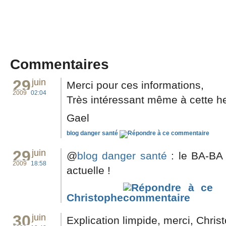
Commentaires
29
juin
Merci pour ces informations,
2009
02:04
Très intéressant même à cette he
Gael
blog danger santé
29
juin
@
blog danger santé
: le BA-BA d
2009
18:58
actuelle !
Christophe
30
juin
Explication limpide, merci, Chris