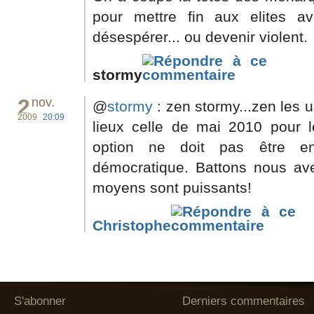
pour mettre fin aux elites a
désespérer... ou devenir violent.
stormy
2
nov.
@
stormy
: zen stormy...zen les u
2009
20:09
lieux celle de mai 2010 pour l
option ne doit pas être en
démocratique. Battons nous a
moyens sont puissants!
Christophe
S'abonner
Derniers commentaires