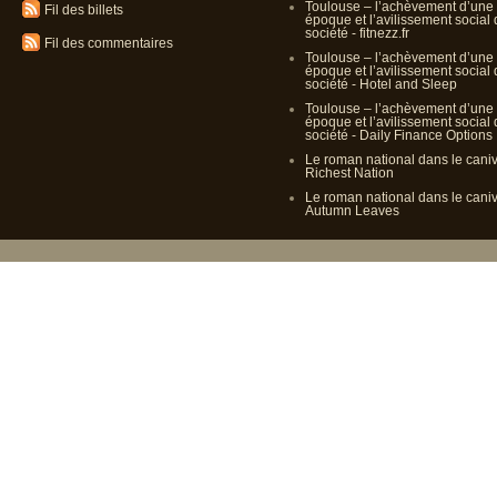
Toulouse – l’achèvement d’une
Fil des billets
époque et l’avilissement social
société - fitnezz.fr
Fil des commentaires
Toulouse – l’achèvement d’une
époque et l’avilissement social
société - Hotel and Sleep
Toulouse – l’achèvement d’une
époque et l’avilissement social
société - Daily Finance Options
Le roman national dans le cani
Richest Nation
Le roman national dans le cani
Autumn Leaves
Propulsé p