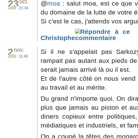
23
oct.
@
moa
: salut moa, est ce que v
2009
21:34
du domaine de la lutte de votre 
Si c'est le cas, j'attends vos arg
Christophe
2
nov.
Si il ne s'appelait pas Sarkoz
2009
11:40
rampait pas autant aux pieds de 
serait jamais arrivé là ou il est.
Et de l'autre côté on nous vend q
au travail et au mérite.
Du grand n'importe quoi. On dira
plus que jamais au piston et au
diners copieux entre politiques
médiatiques et industriels, et fam
On a coupé la têtes des monarqu