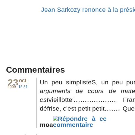
Jean Sarkozy renonce à la prési
Commentaires
23
oct.
Un peu simplisteS, un peu pué
2009
15:31
arguments de cours de mater
est
vieillotte'....................
défrise, c'est petit petit......... Q
moa