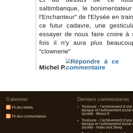
saltimbanque, le bonimentateur d
l'Enchanteur" de l'Elysée en tra
ce futur cadavre, une gesticul
essayer de nous faire croire à 
fois il n'y aura plus beauco
"clownerie"
Michel P.
S'abonner
Derniers commentaires
Toulouse – l’achèvement d’une
Fil des billets
époque et l’avilissement social
société - fitnezz.fr
Fil des commentaires
Toulouse – l’achèvement d’une
époque et l’avilissement social
société - Hotel and Sleep