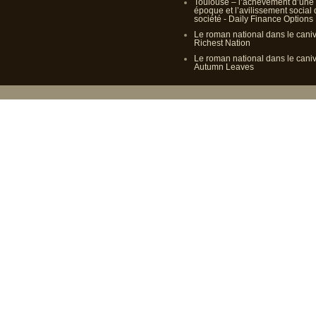
Toulouse – l’achèvement d’une
époque et l’avilissement social
société - Daily Finance Options
Le roman national dans le cani
Richest Nation
Le roman national dans le cani
Autumn Leaves
Propulsé p