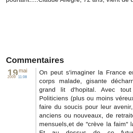
Commentaires
19
mai
On peut s'imaginer la France 
2009
11:08
corps malade, gisante déchar
grand lit d'hopital. Avec to
Politiciens (plus ou moins véreux
faire du soucis pour leur aveni
anciens ou nouveaux, de retrai
mensuels,et de "crève la faim" l
Et au dessus de ce futur 