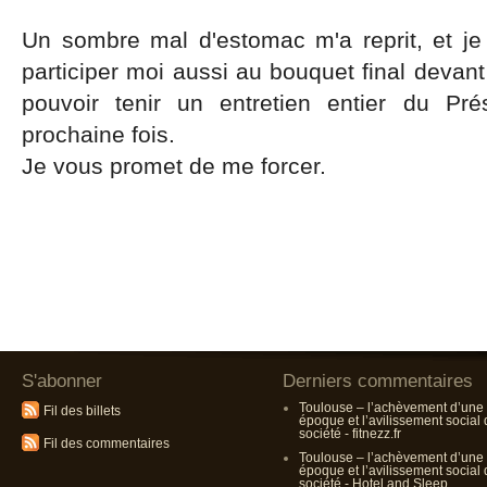
Un sombre mal d'estomac m'a reprit, et je 
participer moi aussi au bouquet final devant
pouvoir tenir un entretien entier du Pré
prochaine fois.
Je vous promet de me forcer.
S'abonner
Derniers commentaires
Toulouse – l’achèvement d’une
Fil des billets
époque et l’avilissement social
société - fitnezz.fr
Fil des commentaires
Toulouse – l’achèvement d’une
époque et l’avilissement social
société - Hotel and Sleep