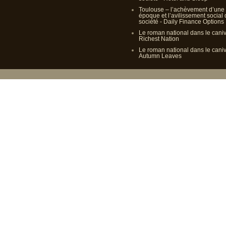
Toulouse – l’achèvement d’une
époque et l’avilissement social
société - Daily Finance Options
Le roman national dans le cani
Richest Nation
Le roman national dans le cani
Autumn Leaves
Propulsé p