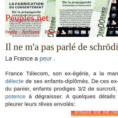
Peuples.net
Home
Archives
Blogroll
Il ne m'a pas parlé de schröd
La France a
peur
.
France Télecom, son ex-égérie, a la m
délecte
de ses enfants-diplômés. De ces ex
du panier, enfants prodiges 3/2 de surcroît
potence
à dégraisser. A quelques détails
pleurer leurs rêves envolés: