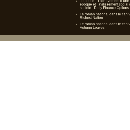
Toulouse – l’achèvement d’une
époque et l’avilissement social
société - Daily Finance Options
Le roman national dans le cani
Richest Nation
Le roman national dans le cani
Autumn Leaves
Propulsé p