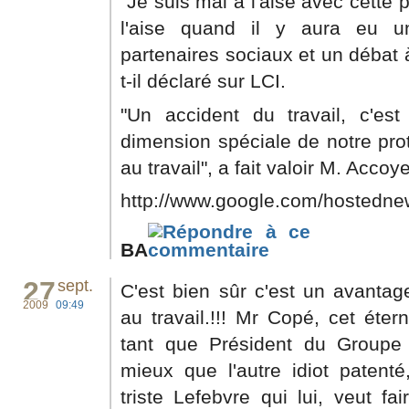
"Je suis mal à l'aise avec cette p
l'aise quand il y aura eu u
partenaires sociaux et un débat 
t-il déclaré sur LCI.
"Un accident du travail, c'est
dimension spéciale de notre prot
au travail", a fait valoir M. Accoye
http://www.google.com/hostednew
BA
27
sept.
C'est bien sûr c'est un avantage
2009
09:49
au travail.!!! Mr Copé, cet éter
tant que Président du Groupe
mieux que l'autre idiot patenté
triste Lefebvre qui lui, veut fa