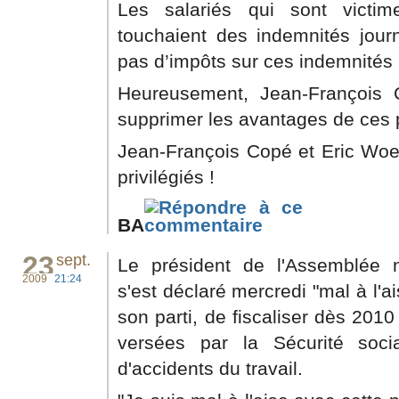
Les salariés qui sont victim
touchaient des indemnités journ
pas d’impôts sur ces indemnités 
Heureusement, Jean-François 
supprimer les avantages de ces pr
Jean-François Copé et Eric Woer
privilégiés !
BA
23
sept.
Le président de l'Assemblée 
2009
21:24
s'est déclaré mercredi "mal à l'a
son parti, de fiscaliser dès 2010
versées par la Sécurité soci
d'accidents du travail.