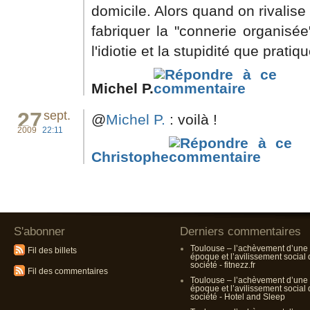
domicile. Alors quand on rivalise
fabriquer la "connerie organisé
l'idiotie et la stupidité que prat
Michel P.
27
sept.
@
Michel P.
: voilà !
2009
22:11
Christophe
S'abonner
Derniers commentaires
Toulouse – l’achèvement d’une
Fil des billets
époque et l’avilissement social
société - fitnezz.fr
Fil des commentaires
Toulouse – l’achèvement d’une
époque et l’avilissement social
société - Hotel and Sleep