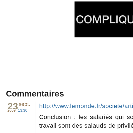
Commentaires
23
sept.
http://www.lemonde.fr/societe/arti
2009
13:36
Conclusion : les salariés qui s
travail sont des salauds de privil