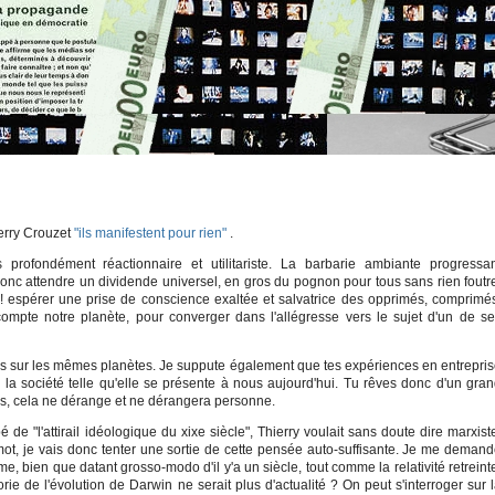
erry Crouzet
"ils manifestent pour rien"
.
profondément réactionnaire et utilitariste. La barbarie ambiante progressa
t donc attendre un dividende universel, en gros du pognon pour tous sans rien foutr
! espérer une prise de conscience exaltée et salvatrice des opprimés, comprimé
mpte notre planète, pour converger dans l'allégresse vers le sujet d'un de s
pas sur les mêmes planètes. Je suppute également que tes expériences en entrepri
e la société telle qu'elle se présente à nous aujourd'hui. Tu rêves donc d'un gra
u es, cela ne dérange et ne dérangera personne.
 "l'atti­rail idéo­lo­gique du xixe siècle", Thierry voulait sans doute dire marxist
mot, je vais donc tenter une sortie de cette pensée auto-suffisante. Je me deman
e, bien que datant grosso-modo d'il y'a un siècle, tout comme la relativité retreint
rie de l'évolution de Darwin ne serait plus d'actualité ? On peut s'interroger sur 