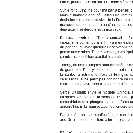
forme, pourquoi cet attirail du 19ème siècle s
Sur le fond, J'incline pour ma part à penser
mais le monde globalisé Chinois de libre éc
désindustrialisation massive de la France de
pratiquement terminée aujourd'hui, se poursu
déjà acté, il se déroule sous nos yeux.
De plus le web, dont Thierry connait parf
capitalisme contemporain. Il n'y a même plus
du pognon ici, avec quelques esclaves là-bas e
pense aux centres d'appels certes, mais égal
connivences politique/capital à ce sujet.
Thierry, au nom d'utopies pourtant intéressant
de grand soir Thierry! seulement la reptation
la santé, la retraite et l'école) Françai
saucissons.Tu ne peux pas confondre des id
capital et bien-vivre social, ce dernier n'éta
Serge Dassault envie le modèle Chinois, e
intempestives comme tu viens de le faire, 
compatriotes sont plongés. La seule force q
aujourd'hui. Et la manifestation est encore plu
Par conséquent, j'ai manifesté, et je continu
ans. Si tu le souhaites, libre à toi, je respecte
PS: il y'a de toute façon de très grandes chan