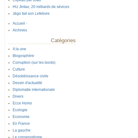
Expeau par tOad
HU Jintao, 20 milliards de sévices
Jégo fait son Lefebvre
Accueil
-
Archives
Catégories
A la une
Blogosphère
Corruption (sur les bords)
Culture
Désobéissance civile
Dessin d'actualité
Diplomatie internationale
Divers
Ecce Homo
Ecologie
Economie
En France
La gauche
Le conservatisme