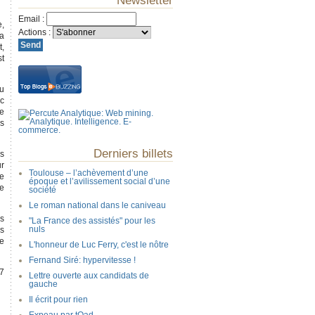
Newsletter
Email
:
e,
Actions
:
la
t,
st
du
nc
Je
es
Derniers billets
as
ur
Toulouse – l’achèvement d’une
de
époque et l’avilissement social d’une
re
société
Le roman national dans le caniveau
es
"La France des assistés" pour les
nuls
es
me
L'honneur de Luc Ferry, c'est le nôtre
Fernand Siré: hypervitesse !
67
Lettre ouverte aux candidats de
gauche
Il écrit pour rien