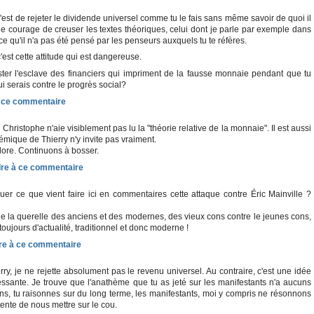
'est de rejeter le dividende universel comme tu le fais sans même savoir de quoi il
le courage de creuser les textes théoriques, celui dont je parle par exemple dans
arce qu'il n'a pas été pensé par les penseurs auxquels tu te réfères.
'est cette attitude qui est dangereuse.
ter l'esclave des financiers qui impriment de la fausse monnaie pendant que tu
 qui serais contre le progrès social?
hristophe n'aie visiblement pas lu la "théorie relative de la monnaie". Il est aussi
ique de Thierry n'y invite pas vraiment.
lklore. Continuons à bosser.
uer ce que vient faire ici en commentaires cette attaque contre Éric Mainville ?
 de la querelle des anciens et des modernes, des vieux cons contre le jeunes cons,
oujours d'actualité, traditionnel et donc moderne !
rry, je ne rejette absolument pas le revenu universel. Au contraire, c'est une idée
essante. Je trouve que l'anathème que tu as jeté sur les manifestants n'a aucuns
ons, tu raisonnes sur du long terme, les manifestants, moi y compris ne résonnons
tente de nous mettre sur le cou.