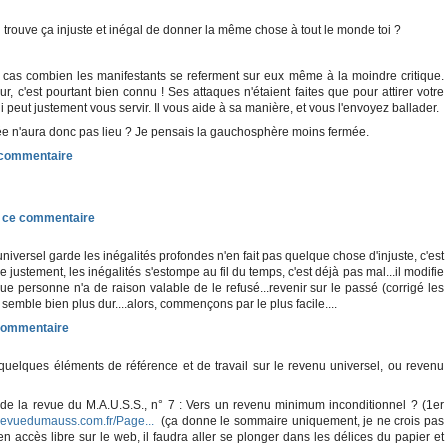
 trouve ça injuste et inégal de donner la même chose à tout le monde toi ?
 cas combien les manifestants se referment sur eux même à la moindre critique.
r, c'est pourtant bien connu ! Ses attaques n'étaient faites que pour attirer votre
i peut justement vous servir. Il vous aide à sa manière, et vous l'envoyez ballader.
e n'aura donc pas lieu ? Je pensais la gauchosphère moins fermée.
universel garde les inégalités profondes n'en fait pas quelque chose d'injuste, c'est
 justement, les inégalités s'estompe au fil du temps, c'est déjà pas mal...il modifie
 que personne n'a de raison valable de le refusé...revenir sur le passé (corrigé les
semble bien plus dur....alors, commençons par le plus facile....
quelques éléments de référence et de travail sur le revenu universel, ou revenu
de la revue du M.A.U.S.S., n° 7 : Vers un revenu minimum inconditionnel ? (1er
.revuedumauss.com.fr/Page...
(ça donne le sommaire uniquement, je ne crois pas
en accès libre sur le web, il faudra aller se plonger dans les délices du papier et