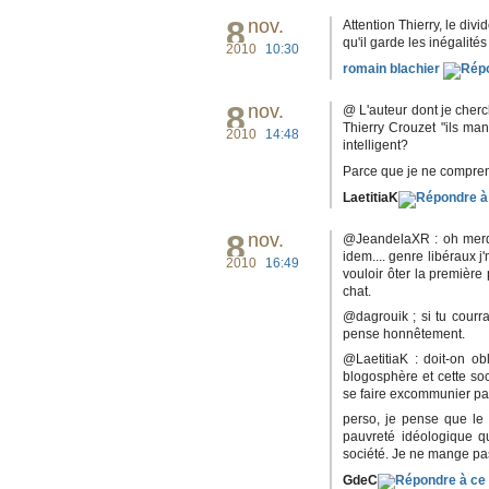
8
nov.
Attention Thierry, le di
qu'il garde les inégalité
2010
10:30
romain blachier
8
nov.
@ L'auteur dont je cher
Thierry Crouzet "ils man
2010
14:48
intelligent?
Parce que je ne comprend
LaetitiaK
8
nov.
@JeandelaXR : oh merde,
idem.... genre libéraux j
2010
16:49
vouloir ôter la première
chat.
@dagrouik ; si tu courra
pense honnêtement.
@LaetitiaK : doit-on ob
blogosphère et cette so
se faire excommunier par 
perso, je pense que le 
pauvreté idéologique q
société. Je ne mange pas
GdeC