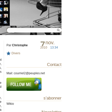
7
nov.
Par
Christophe
2010
13:34
Divers
nt
e,
Contact
s,
es
Mail:
courriel2@peuples.net
se
nd
s'abonner
e,
de
Wikio
e,
la