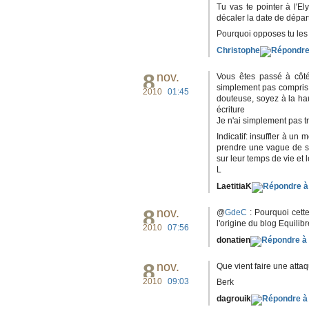
Tu vas te pointer à l'
décaler la date de départ
Pourquoi opposes tu les 
Christophe
8
nov.
Vous êtes passé à côté
simplement pas compris l
2010
01:45
douteuse, soyez à la hau
écriture
Je n'ai simplement pas t
Indicatif: insuffler à un
prendre une vague de su
L
LaetitiaK
8
nov.
@
GdeC
: Pourquoi cette
l'origine du blog Equilib
2010
07:56
donatien
8
nov.
Que vient faire une atta
2010
09:03
Berk
dagrouik