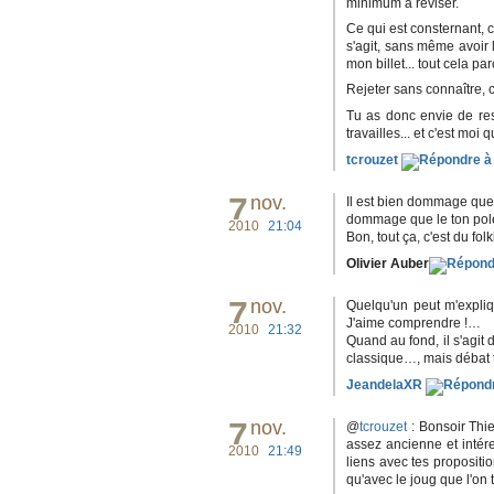
minimum à réviser.
Ce qui est consternant, c
s'agit, sans même avoir 
mon billet... tout cela p
Rejeter sans connaître, c
Tu as donc envie de res
travailles... et c'est moi
tcrouzet
7
nov.
Il est bien dommage que C
dommage que le ton polém
2010
21:04
Bon, tout ça, c'est du fo
Olivier Auber
7
nov.
Quelqu'un peut m'expliq
J'aime comprendre !…
2010
21:32
Quand au fond, il s'agit
classique…, mais débat t
JeandelaXR
7
nov.
@
tcrouzet
: Bonsoir Thie
assez ancienne et intér
2010
21:49
liens avec tes propositi
qu'avec le joug que l'on 