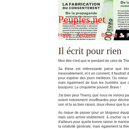
Peuples.net
Home
Archives
Blogroll
Il écrit pour rien
Mon titre n'est que le pendant de celui de Thi
Sa thèse est intéressante parce que très 
inexorablement, et il en convient, Il faudrai
pour espérer des jours meilleurs. Ou mieux 
mais également de tous les humiliés que co
bouquins: Le cinquième pouvoir. Bravo !
J'ai bien peur Thierry, que nous ne vivions 
soient notoirement insuffisantes pour décrir
soir, et tu as bien raison, doux rêveur que t
Au risque de passer pour un blogueur équipé de
mais sans arriver visiblement à cracher ce 
d'ailleurs pour quelle bonne raison le marxism
la relativité générale, mais également la théo