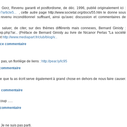
é Gorz, Revenu garanti et postfordisme, de déc. 1996, publié originalement ici :
?article5...
, cette autre page http://www.societal.org/docs/55.htm le donne sous
 revenu inconditionnel suffisant, ainsi qu'avec discussion et commentaires de
le saluer, de citer, sur des thèmes différents mais connexes, Bernard Ginisty :
spip.php?ar... (Préface de Bernard Ginisty au livre de Nicanor Perlas "La société
et
http://www.mediapart.fr/club/blog/v...
 pas, un florilège de liens :
http://pear.ly/lc95
ce que tu as écrit serve également à grand chose en dehors de nous faire causer.
p ......
 Je ne suis pas parti.