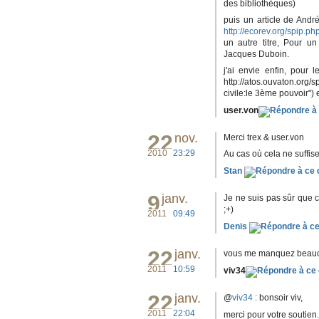
des bibliothèques)
puis un article de Andr
http://ecorev.org/spip.php
un autre titre, Pour un
Jacques Duboin.
j'ai envie enfin, pour 
http://atos.ouvaton.org/
civile:le 3ème pouvoir") 
user.von
22
nov.
Merci trex & user.von
2010
23:29
Au cas où cela ne suffise
Stan
9
janv.
Je ne suis pas sûr que 
;+)
2011
09:49
Denis
22
janv.
vous me manquez beaucou
2011
10:59
viv34
22
janv.
@
viv34
: bonsoir viv,
2011
22:04
merci pour votre soutien.