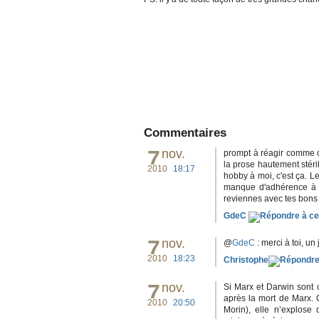
Commentaires
7
nov.
prompt à réagir comme ch
la prose hautement stéri
2010
18:17
hobby à moi, c'est ça. Le
manque d'adhérence à la
reviennes avec tes bons b
GdeC
7
nov.
@
GdeC
: merci à toi, un
2010
18:23
Christophe
7
nov.
Si Marx et Darwin sont c
après la mort de Marx. 
2010
20:50
Morin), elle n’explose