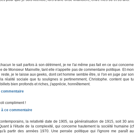
acun le sait parfois à son détriment, je ne l'ai même pas fait en ce qui concerne
le de Monsieur Mainville, tant elle n'appelle pas de commentaire politique. Et mon
 reste, je le laisse aux geeks, dont cet homme semble être, si l'on en juge par son
 réalité sociale que tu soulignes si pertinemment, Christophe. content que tu
illets bien profonds et riches, j'apprécie, honnêtement.
 joli compliment !
ontemporains, la relativité date de 1905, sa généralisation de 1915, soit 30 ans
Quant à l'étude de la complexité, qui concerne hautement la société humaine (cf
 qu'à partir des années 1970. Une pensée politique qui l'ignore me paraît au