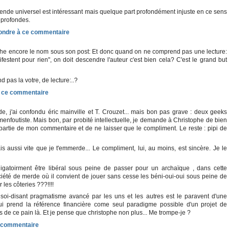
vidende universel est intéressant mais quelque part profondément injuste en ce sens
s profondes.
che encore le nom sous son post: Et donc quand on ne comprend pas une lecture:
ifestent pour rien", on doit descendre l'auteur c'est bien cela? C'est le grand but
 pas la votre, de lecture:..?
 j'ai confondu éric mainville et T. Crouzet... mais bon pas grave : deux geeks
'menfoutiste. Mais bon, par probité intellectuelle, je demande à Christophe de bien
 partie de mon commentaire et de ne laisser que le compliment. Le reste : pipi de
is aussi vite que je t'emmerde... Le compliment, lui, au moins, est sincère. Je le
ligatoirment être libéral sous peine de passer pour un archaïque , dans cette
ciété de merde où il convient de jouer sans cesse les béni-oui-oui sous peine de
les côteries ???!!!!
soi-disant pragmatisme avancé par les uns et les autres est le paravent d'une
ui prend la référence financière come seul paradigme possible d'un projet de
 de ce pain là. Et je pense que christophe non plus... Me trompe-je ?