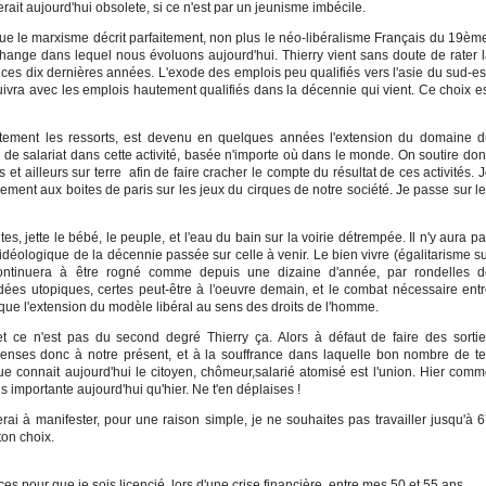
erait aujourd'hui obsolete, si ce n'est par un jeunisme imbécile.
 que le marxisme décrit parfaitement, non plus le néo-libéralisme Français du 19èm
hange dans lequel nous évoluons aujourd'hui. Thierry vient sans doute de rater 
 ces dix dernières années. L'exode des emplois peu qualifiés vers l'asie du sud-es
ivra avec les emplois hautement qualifiés dans la décennie qui vient. Ce choix e
aitement les ressorts, est devenu en quelques années l'extension du domaine 
 de salariat dans cette activité, basée n'importe où dans le monde. On soutire do
t ailleurs sur terre afin de faire cracher le compte du résultat de ces activités. 
ement aux boites de paris sur les jeux du cirques de notre société. Je passe sur l
es, jette le bébé, le peuple, et l'eau du bain sur la voirie détrempée. Il n'y aura p
 idéologique de la décennie passée sur celle à venir. Le bien vivre (égalitarisme s
s continuera à être rogné comme depuis une dizaine d'année, par rondelles 
ées utopiques, certes peut-être à l'oeuvre demain, et le combat nécessaire ent
nt que l'extension du modèle libéral au sens des droits de l'homme.
t ce n'est pas du second degré Thierry ça. Alors à défaut de faire des sorti
penses donc à notre présent, et à la souffrance dans laquelle bon nombre de t
ue connait aujourd'hui le citoyen, chômeur,salarié atomisé est l'union. Hier com
s importante aujourd'hui qu'hier. Ne t'en déplaises !
erai à manifester, pour une raison simple, je ne souhaites pas travailler jusqu'à 
 ton choix.
ces pour que je sois licencié, lors d'une crise financière, entre mes 50 et 55 ans.