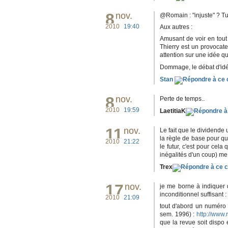
8
nov.
@Romain : "injuste" ? Tu
2010
19:40
Aux autres :
Amusant de voir en tout
Thierry est un provocateu
attention sur une idée qu
Dommage, le débat d'idé
Stan
8
nov.
Perte de temps..
2010
19:59
LaetitiaK
11
nov.
Le fait que le dividende 
la règle de base pour que
2010
21:22
le futur, c'est pour cela
inégalités d'un coup) me 
Trex
17
nov.
je me borne à indiquer 
inconditionnel suffisant :
2010
21:09
tout d'abord un numéro 
sem. 1996) :
http://www
que la revue soit dispo 