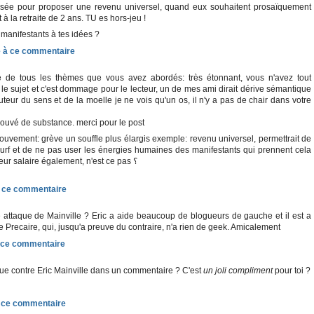
Elysée pour proposer une revenu universel, quand eux souhaitent prosaïquement
 à la retraite de 2 ans. TU es hors-jeu !
manifestants à tes idées ?
 de tous les thèmes que vous avez abordés: très étonnant, vous n'avez tout
e sujet et c'est dommage pour le lecteur, un de mes ami dirait dérive sémantique
teur du sens et de la moelle je ne vois qu'un os, il n'y a pas de chair dans votre
rouvé de substance. merci pour le post
 mouvement: grève un souffle plus élargis exemple: revenu universel, permettrait de
rf et de ne pas user les énergies humaines des manifestants qui prennent cela
sur leur temps de vie et leur salaire également, n'est ce pas ؟
 attaque de Mainville ? Eric a aide beaucoup de blogueurs de gauche et il est a
re Precaire, qui, jusqu'a preuve du contraire, n'a rien de geek. Amicalement
que contre Eric Mainville dans un commentaire ? C'est
un joli compliment
pour toi ?