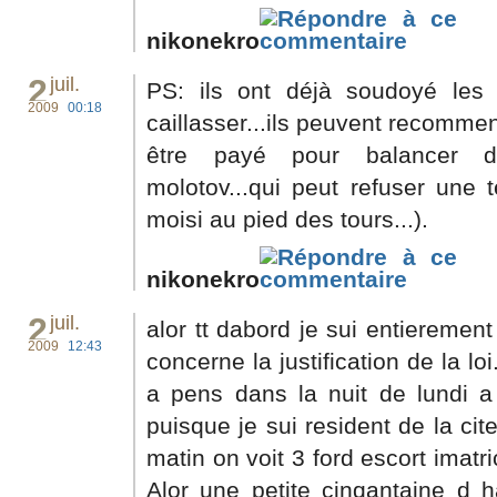
nikonekro
2
juil.
PS: ils ont déjà soudoyé les
2009
00:18
caillasser...ils peuvent recommen
être payé pour balancer de
molotov...qui peut refuser une t
moisi au pied des tours...).
nikonekro
2
juil.
alor tt dabord je sui entieremen
2009
12:43
concerne la justification de la loi
a pens dans la nuit de lundi a 
puisque je sui resident de la c
matin on voit 3 ford escort imatr
Alor une petite cinqantaine d 