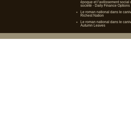
époque et l’avilissement social
société - Daily Finance Options
Le roman national dans le cani
Richest Nation
Le roman national dans le cani
Autumn Leaves
Propulsé p