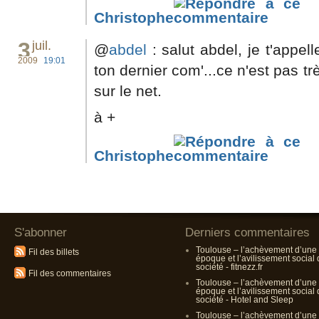
Christophe
3
juil.
@
abdel
: salut abdel, je t'appel
2009
19:01
ton dernier com'...ce n'est pas tr
sur le net.
à +
Christophe
S'abonner
Derniers commentaires
Toulouse – l’achèvement d’une
Fil des billets
époque et l’avilissement social
société - fitnezz.fr
Fil des commentaires
Toulouse – l’achèvement d’une
époque et l’avilissement social
société - Hotel and Sleep
Toulouse – l’achèvement d’une