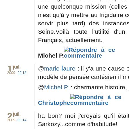
une quelconque mission (celles 
n'est qu'à y mettre au frigidaire 
servir plus tard) des instance
Seine.Voilà toute l'utilité d'
Français, actuellement.
Michel P.
1
juil.
@
marie laure
: il y'a une cause 
2009
22:18
modèle de pensée cartésien il m
@
Michel P.
: charmante histoire, 
Christophe
2
juil.
ha bon? moi j'croyais qu'il éta
2009
00:14
Sarkozy...comme d'habitude!