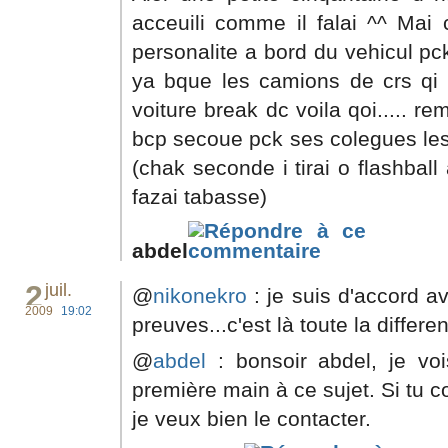
acceuili comme il falai ^^ Mai 
personalite a bord du vehicul pc
ya bque les camions de crs qi t
voiture break dc voila qoi..... r
bcp secoue pck ses colegues les 
(chak seconde i tirai o flashball
fazai tabasse)
abdel
2
juil.
@
nikonekro
: je suis d'accord av
2009
19:02
preuves...c'est là toute la differe
@
abdel
: bonsoir abdel, je vo
première main à ce sujet. Si tu c
je veux bien le contacter.