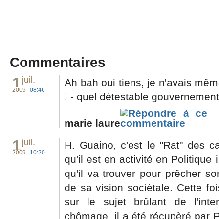
Commentaires
1
juil.
Ah bah oui tiens, je n'avais même
2009
08:46
! - quel détestable gouvernement
marie laure
1
juil.
H. Guaino, c'est le "Rat" des ca
2009
10:20
qu'il est en activité en Politique i
qu'il va trouver pour prêcher so
de sa vision sociètale. Cette foi
sur le sujet brûlant de l'inte
chômage, il a été récupèré par 