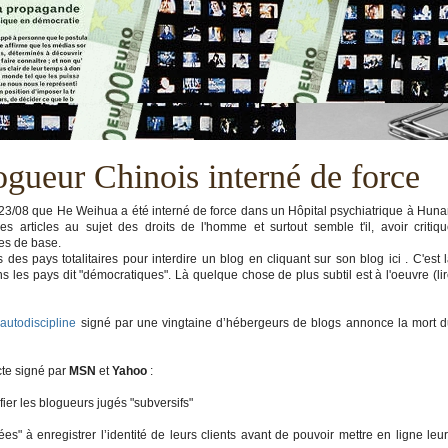
gueur Chinois interné de force
le 23/08 que He Weihua a été interné de force dans un Hôpital psychiatrique à Hun
s articles au sujet des droits de l'homme et surtout semble t'il, avoir critiq
es de base.
s pays totalitaires pour interdire un blog en cliquant sur son blog ici . C'est 
 les pays dit "démocratiques". Là quelque chose de plus subtil est à l'oeuvre (li
’autodiscipline
signé par une vingtaine d’hébergeurs de blogs annonce la mort 
cte signé par
MSN
et
Yahoo
:
fier les blogueurs jugés "subversifs"
s" à enregistrer l’identité de leurs clients avant de pouvoir mettre en ligne leu