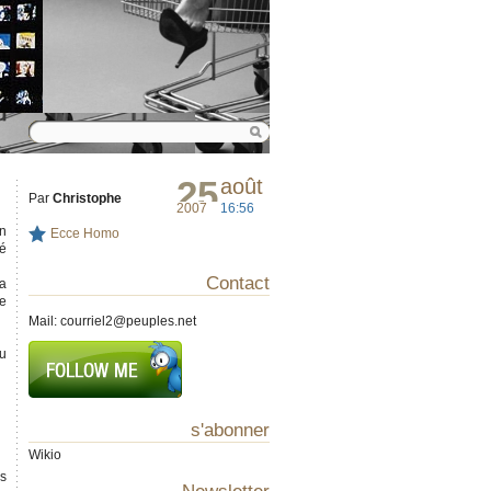
25
août
Par
Christophe
2007
16:56
an
Ecce Homo
ué
Contact
la
re
Mail:
courriel2@peuples.net
du
s'abonner
Wikio
rs