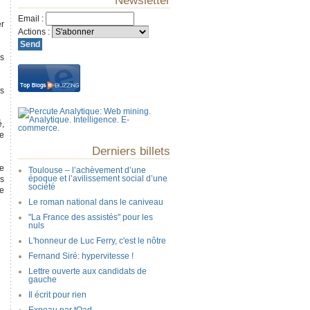
Newsletter
Email
:
er
Actions
:
es
es
é,
ne
Derniers billets
ne
Toulouse – l’achèvement d’une
époque et l’avilissement social d’une
s
société
Le
Le roman national dans le caniveau
"La France des assistés" pour les
nuls
L'honneur de Luc Ferry, c'est le nôtre
Fernand Siré: hypervitesse !
Lettre ouverte aux candidats de
gauche
Il écrit pour rien