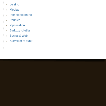
Le zinc
Médias
Pathologie brune
Peuples
Pipolisation
Sarkozy ici et là
Sectes & Web
Surveiller et punir