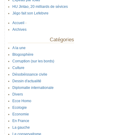
Expeau par tOad
HU Jintao, 20 milliards de sévices
Jégo fait son Lefebvre
Accueil
-
Archives
Catégories
A la une
Blogosphère
Corruption (sur les bords)
Culture
Désobéissance civile
Dessin d'actualité
Diplomatie internationale
Divers
Ecce Homo
Ecologie
Economie
En France
La gauche
Le conservatisme