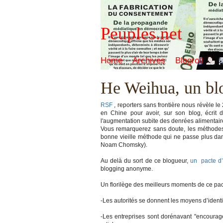
Peuples.net
Home
Archives
Blogroll
He Weihua, un blo
RSF
, reporters sans frontière nous révèle 
en Chine pour avoir, sur son blog, écrit de
l'augmentation subite des denrées alimentair
Vous remarquerez sans doute, les méthodes de
bonne vieille méthode qui ne passe plus dans
Noam Chomsky).
Au delà du sort de ce blogueur,
un
pacte d
blogging anonyme.
Un florilège des meilleurs moments de ce pa
-Les autorités se donnent les moyens d’identi
-Les entreprises sont dorénavant "encouragée