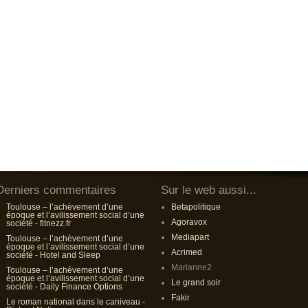
Derniers commentaires
Sur le web aussi...
Toulouse – l’achèvement d’une
Betapolitique
époque et l’avilissement social d’une
Agoravox
société - fitnezz.fr
Mediapart
Toulouse – l’achèvement d’une
époque et l’avilissement social d’une
Acrimed
société - Hotel and Sleep
Marianne2
Toulouse – l’achèvement d’une
époque et l’avilissement social d’une
Le grand soir
société - Daily Finance Options
Fakir
Le roman national dans le caniveau -