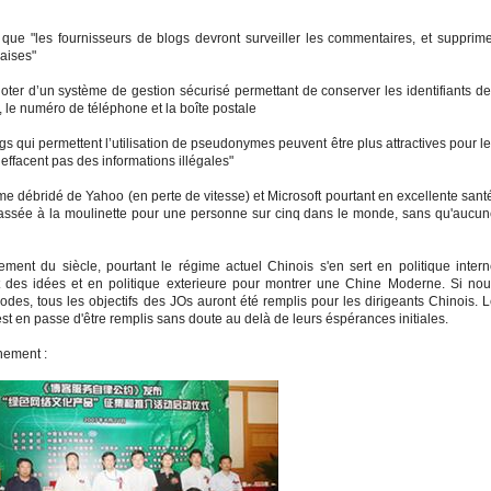
que "les fournisseurs de blogs devront surveiller les commentaires, et supprim
vaises"
doter d’un système de gestion sécurisé permettant de conserver les identifiants d
 le numéro de téléphone et la boîte postale
gs qui permettent l’utilisation de pseudonymes peuvent être plus attractives pour l
’effacent pas des informations illégales"
sme débridé de Yahoo (en perte de vitesse) et Microsoft pourtant en excellente sant
passée à la moulinette pour une personne sur cinq dans le monde, sans qu'aucu
ent du siècle, pourtant le régime actuel Chinois s'en sert en politique inter
des idées et en politique exterieure pour montrer une Chine Moderne. Si nou
es, tous les objectifs des JOs auront été remplis pour les dirigeants Chinois. 
t en passe d'être remplis sans doute au delà de leurs éspérances initiales.
nement :