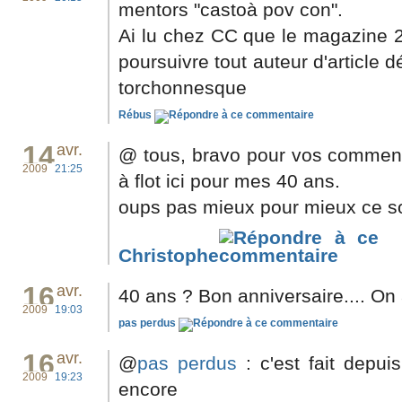
mentors "castoà pov con".
Ai lu chez CC que le magazine 2
poursuivre tout auteur d'article
torchonnesque
Rébus
14
avr.
@ tous, bravo pour vos comment
2009
21:25
à flot ici pour mes 40 ans.
oups pas mieux pour mieux ce so
Christophe
16
avr.
40 ans ? Bon anniversaire.... On 
2009
19:03
pas perdus
16
avr.
@
pas perdus
: c'est fait depui
2009
19:23
encore