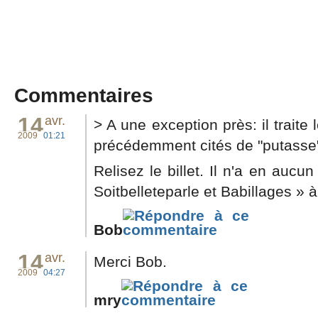
Commentaires
14
avr.
> A une exception près: il traite
2009
01:21
précédemment cités de "putasse
Relisez le billet. Il n'a en aucu
Soitbelleteparle et Babillages » 
Bob
14
avr.
Merci Bob.
2009
04:27
mry