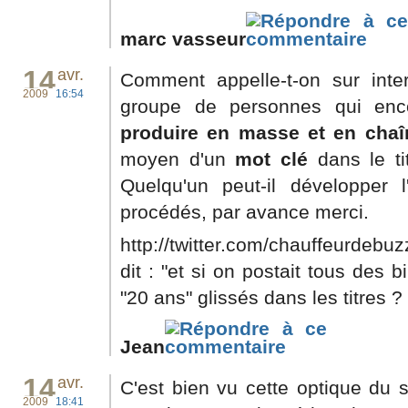
marc vasseur
14
avr.
Comment appelle-t-on sur inte
2009
16:54
groupe de personnes qui enc
produire en masse et en chaî
moyen d'un
mot clé
dans le ti
Quelqu'un peut-il développer l
procédés, par avance merci.
http://twitter.com/chauffeurdebuz
dit : "et si on postait tous des 
"20 ans" glissés dans les titres ? :
Jean
14
avr.
C'est bien vu cette optique du
2009
18:41