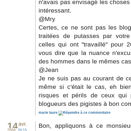
n'avais pas envisagé les choses 
intéressant.
@Mry
Certes, ce ne sont pas les blo
traitées de putasses par votr
celles qui ont "travaillé" pour
vous dire que la nuance n'excus
des hommes dans le mêmes cas 
@Jean
Je ne suis pas au courant de ce
même si c'était le cas, eh bien
risques et périls de ceux qui 
blogueurs des pigistes à bon co
marie laure
14
avr.
Bon, appliquons à ce monsieu
2009
20:15