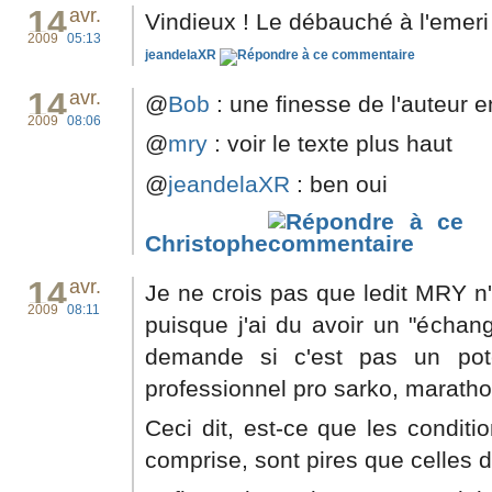
14
avr.
Vindieux ! Le débauché à l'emeri
2009
05:13
jeandelaXR
14
avr.
@
Bob
: une finesse de l'auteur e
2009
08:06
@
mry
: voir le texte plus haut
@
jeandelaXR
: ben oui
Christophe
14
avr.
Je ne crois pas que ledit MRY n
2009
08:11
puisque j'ai du avoir un "échang
demande si c'est pas un pot
professionnel pro sarko, maratho
Ceci dit, est-ce que les conditi
comprise, sont pires que celles de