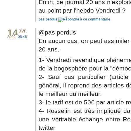
Enfin, ce journal 20 ans n'exploi
au point par l'hebdo Vendredi ?
pas perdus
14
avr.
@pas perdus
2009
08:46
En aucun cas, on peut assimiler
20 ans.
1- Vendredi revendique pleinement
de la bogosphère pour la "démocr
2- Sauf cas particulier (artic
général, il reprend des articles d
le meilleur du meilleur.
3- le tarif est de 50€ par article re
4- Rosselin est très impliqué d
une véritable échange entre Ros
twitter