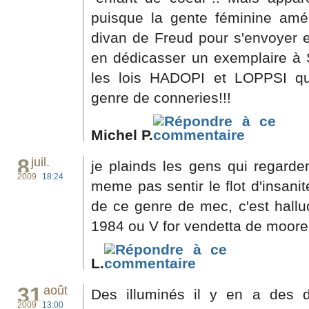
puisque la gente féminine amér
divan de Freud pour s'envoyer en 
en dédicasser un exemplaire à Sa
les lois HADOPI et LOPPSI qui
genre de conneries!!!
Michel P.
8
juil.
je plainds les gens qui regarden
2009
18:24
meme pas sentir le flot d'insani
de ce genre de mec, c'est hallu
1984 ou V for vendetta de moore c
L.
31
août
Des illuminés il y en a des de
2009
13:00