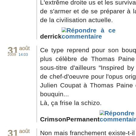
L'extrême droite us et les surviv
de s'armer et de se préparer à 
de la civilisation actuelle.
derrick
31
août
Ce type reprend pour son bouqu
2009
14:03
plus célèbre de Thomas Pain
sous-titre d'ailleurs "Inspired 
de chef-d'oeuvre pour l'opus origi
Julien Coupat à Thomas Paine e
bouquin...
Là, ça frise la schizo.
CrimsonPermanent
31
août
Non mais franchement existe-t-il