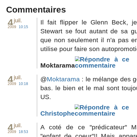
Commentaires
4
juil.
Il fait flipper le Glenn Beck,
2009
10:15
Stewart se fout autant de sa gueu
que non seulement il n'a pas en
utilise pour faire son autopromo
Moktarama
4
juil.
@
Moktarama
: le mélange des g
2009
10:18
bas. le bien et le mal sont toujo
US.
Christophe
4
juil.
A coté de ce "prédicateur" 
2009
18:53
"enfant de coeur"!! Mais appa