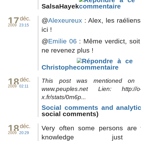
SalsaHayek
17
déc.
@
Alexeureux
: Alex, les raélien
2009
23:15
ici !
@
Emilie 06
: Même verdict, soit 
ne revenez plus !
Christophe
18
déc.
This post was mentioned on T
2009
02:11
www.peuples.net Lien: http://o-
x.fr/stats/0m6p...
Social comments and analytic
social comments)
18
déc.
Very often some persons are 
2009
20:29
knowledge ju