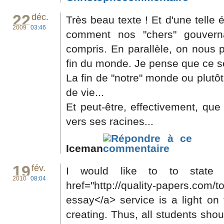
22
déc.
Très beau texte ! Et d'une tell
2009
03:46
comment nos "chers" gouvern
compris. En parallèle, on nous
fin du monde. Je pense que ce se
La fin de "notre" monde ou plutôt
de vie...
Et peut-être, effectivement, que
vers ses racines...
Iceman
19
fév.
I would like to to state 
2010
08:04
href="http://quality-papers.com/t
essay</a> service is a light on
creating. Thus, all students sho