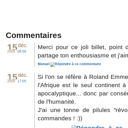
Commentaires
15
déc.
Merci pour ce joli billet, poin
2009
08:56
partage ton enthousiasme et j'ai
Manuel
15
déc.
Si l'on se réfère à Roland Emmer
2009
17:05
l'Afrique est le seul continent 
apocalyptique... donc par consé
de l'humanité.
J'ai une tonne de pilules "rév
commandes ! :))