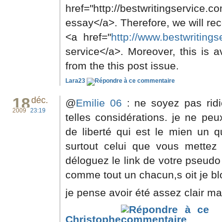
href="http://bestwritingservice.
essay</a>. Therefore, we will re
<a href="
http://www.bestwriting
service</a>. Moreover, this is 
from the this post issue.
Lara23
18
déc.
@
Emilie 06
: ne soyez pas ridi
2009
23:19
telles considérations. je ne pe
de liberté qui est le mien un q
surtout celui que vous mettez 
déloguez le link de votre pseudo
comme tout un chacun,s oit je bl
je pense avoir été assez clair ma
Christophe