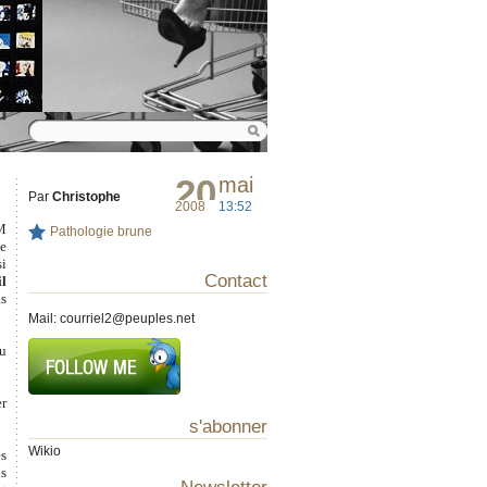
20
mai
Par
Christophe
2008
13:52
GM
Pathologie brune
ne
si
Contact
il
as
Mail:
courriel2@peuples.net
du
er
s'abonner
Wikio
es
us