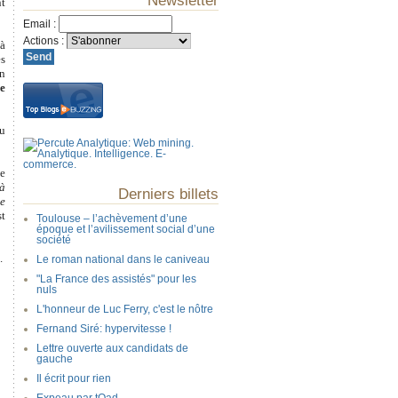
Newsletter
nt
Email
:
Actions
:
 à
es
on
e
au
de
 à
Derniers billets
ie
st
Toulouse – l’achèvement d’une
époque et l’avilissement social d’une
société
.
Le roman national dans le caniveau
"La France des assistés" pour les
nuls
L'honneur de Luc Ferry, c'est le nôtre
Fernand Siré: hypervitesse !
Lettre ouverte aux candidats de
gauche
Il écrit pour rien