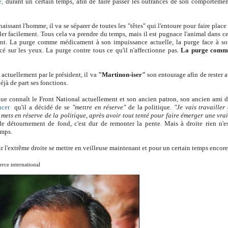
e,
durant un certain temps, afin de faire passer les outrances de son comporteme
naissant l'homme, il va se séparer de toutes les "têtes" qui l'entoure pour faire place
ler facilement. Tous cela va prendre du temps, mais il est pugnace l'animal dans c
ment. La purge comme médicament à son impuissance actuelle, la purge face à s
placé sur les yeux. La purge contre tous ce qu'il n'affectionne pas.
La purge comm
s actuellement par le président, il va
"Martinon-iser"
son entourage afin de rester 
déjà de part ses fonctions.
que connaît le Front National actuellement et son ancien patron, son ancien ami 
ncer
qu'il a décidé de se
"mettre en réserve"
de la politique.
"Je vais travailler
mets en réserve de la politique, après avoir tout tenté pour faire émerger une vra
 détournement de fond, c'est dur de remonter la pente. Mais à droite rien n'e
emps.
l'extrême droite se mettre en veilleuse maintenant et pour un certain temps encore
rce international