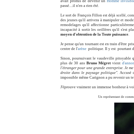
avait promis de devenir un
Homme invisibl
passé....il n'en a rien été.
Le sort de François Fillon est déjà scellé, con
des jeunes qu'il arrivera à manipuler et mode
remodelages qu'il affectionne particulière
incapacité à sortir les oeillères qu'il s'est 
moyen d'obtention de la Toute puissance
.
Je pense qu'un tournant est en train d'être pri
centre de l'
arène
politique. Il y est pourtant 
Sinon, poursuivant le vaudeville pitoyable 
plus de 30 ans
Bruno Mégret
vient
d'anno
l'étranger pour une grande entreprise. Je me 
droite dans le paysage politique".
Accusé de
impossible même Carignon a pu revenir un t
J'éprouve vraiment un immense bonheur à voir 
Un représentant de comme