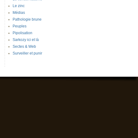
Le zinc
Médias
Pathologie brune
Peuples
Pipolisation
Sarkozy ici et là
Sectes & Web
Surveiller et punir