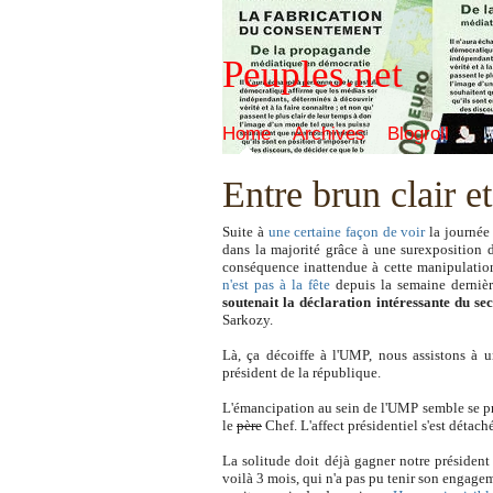
Peuples.net
Home
Archives
Blogroll
Entre brun clair e
Suite à
une
certaine façon de voir
l
a journée
dans la majorité grâce à une surexposition de
conséquence inattendue à cette manipulatio
n'est pas à la fête
depuis la semaine dernièr
soutenait la déclaration intéressante du s
Sarkozy.
Là, ça décoiffe à l'UMP, nous assistons à u
président de la république.
L'émancipation au sein de l'UMP semble se pro
le
père
Chef. L'affect présidentiel s'est détach
La solitude doit déjà gagner notre président
voilà 3 mois, qui n'a pas pu tenir son engagem