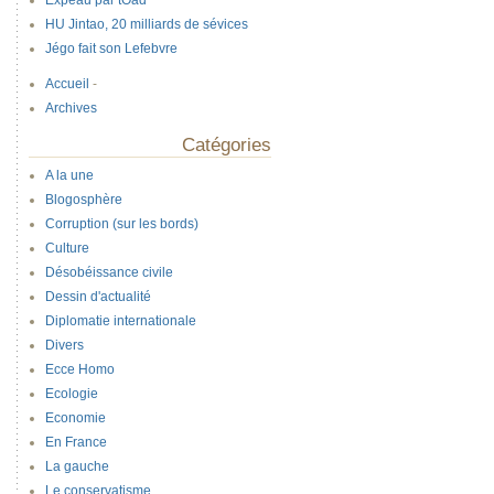
Expeau par tOad
HU Jintao, 20 milliards de sévices
Jégo fait son Lefebvre
Accueil
-
Archives
Catégories
A la une
Blogosphère
Corruption (sur les bords)
Culture
Désobéissance civile
Dessin d'actualité
Diplomatie internationale
Divers
Ecce Homo
Ecologie
Economie
En France
La gauche
Le conservatisme