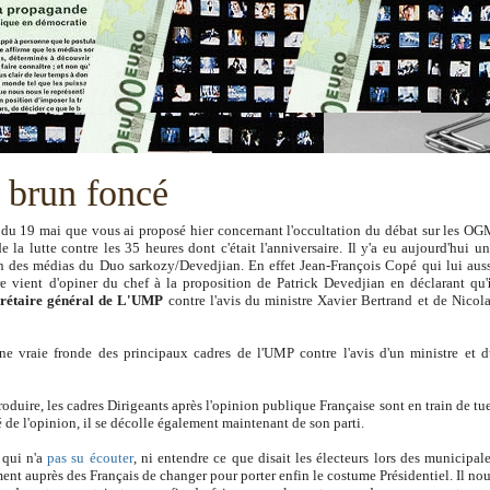
t brun foncé
 du 19 mai que vous ai proposé hier concernant l'occultation du débat sur les O
 la lutte contre les 35 heures dont c'était l'anniversaire. Il y'a eu aujourd'hui u
n des médias du Duo sarkozy/Devedjian. En effet Jean-François Copé qui lui aus
e vient
d'opiner du chef
à la proposition de Patrick Devedjian en déclarant qu'
ecrétaire général de L'UMP
contre l'avis du ministre Xavier Bertrand et de Nicol
ne vraie fronde des principaux cadres de l'UMP contre l'avis d'un ministre et 
duire, les cadres Dirigeants après l'opinion publique Française sont en train de tu
é de l'opinion, il se décolle également maintenant de son parti.
 qui n'a
pas su écouter
, ni entendre ce que disait les électeurs lors des municipal
ent auprès des Français de changer pour porter enfin le costume Présidentiel. Il no