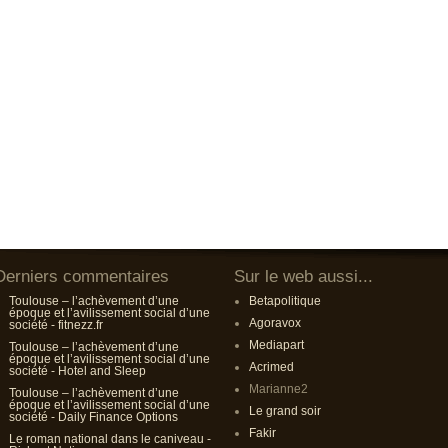
Derniers commentaires
Sur le web aussi...
Toulouse – l’achèvement d’une
Betapolitique
époque et l’avilissement social d’une
Agoravox
société - fitnezz.fr
Mediapart
Toulouse – l’achèvement d’une
époque et l’avilissement social d’une
Acrimed
société - Hotel and Sleep
Marianne2
Toulouse – l’achèvement d’une
époque et l’avilissement social d’une
Le grand soir
société - Daily Finance Options
Fakir
Le roman national dans le caniveau -