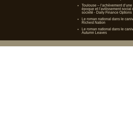
Toulouse – l’achèvement d’une
époque et l’avilissement social
société - Daily Finance Options
Le roman national dans le cani
Richest Nation
Le roman national dans le cani
Autumn Leaves
Propulsé p