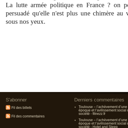
La lutte armée politique en France ? on pe
persuadé qu'elle n'est plus une chimère au v
sous nos yeux.
S'abonner
Derniers commentaires
Toulouse – l’achèvement d’une
Fil des billets
époque et l’avilissement social
société - fitnezz.fr
Fil des commentaires
Toulouse – l’achèvement d’une
époque et l’avilissement social
société - Hotel and Sleep