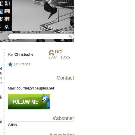
6
oct.
Par
Christophe
2007
18:25
En France
et
 a
Contact
va
de
Mail:
courriel2@peuples.net
 à
s'abonner
ai
Wikio