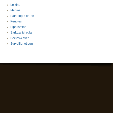
Le zinc
Médias
Pathologie brune
Peuples
Pipolisation
Sarkozy ici et là
Sectes & Web
Surveiller et punir