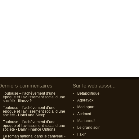
Derniers commentaires
Sur le web aussi...
Toulouse – l’achèvement d’une
Betapolitique
époque et l’avilissement social d’une
Agoravox
société - fitnezz.fr
Mediapart
Toulouse – l’achèvement d’une
époque et l’avilissement social d’une
Acrimed
société - Hotel and Sleep
Marianne2
Toulouse – l’achèvement d’une
époque et l’avilissement social d’une
Le grand soir
société - Daily Finance Options
Fakir
Le roman national dans le caniveau -