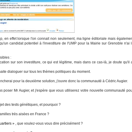
, en effet lorsque l'on connait non seulement, ma ligne éditoriale mais égaleme
u'un candidat potentiel à l'investiture de l'UMP pour la Mairie sur Grenoble n'ai 
ibles :
tion sur son investiture, ce qui est légitime, mais dans ce cas-là, je doute qu'il 
uhaite dialoguer sur tous les thèmes politiques du moment.
pencherai pour la deuxième solution, j'ouvre donc la communauté à Cédric Augier.
us poser Mr Augier, et j'espère que vous utiliserez votre nouvelle communauté po
jet des tests génétiques, et pourquoi ?
familles très aisées en France ?
uartiers » ,
que voulez-vous vous dire précisément ?