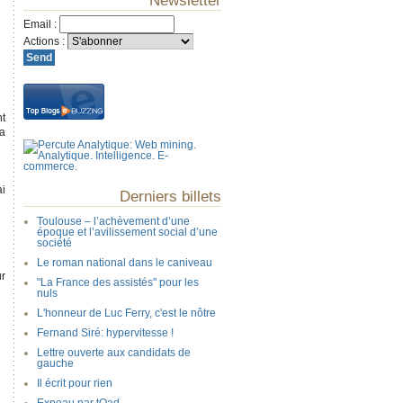
Newsletter
Email
:
Actions
:
nt
la
ai
Derniers billets
Toulouse – l’achèvement d’une
époque et l’avilissement social d’une
société
Le roman national dans le caniveau
ur
"La France des assistés" pour les
nuls
L'honneur de Luc Ferry, c'est le nôtre
Fernand Siré: hypervitesse !
Lettre ouverte aux candidats de
gauche
Il écrit pour rien