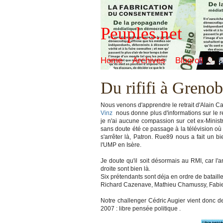
Peuples.net
Home
Archives
Blogroll
Du rififi à Grenob
Nous venons d'apprendre le retrait d'Alain C
Vinz
nous donne plus d'informations sur le re
je n'ai aucune compassion sur cet ex-Ministr
sans doute été ce passage à la télévision où il
s'arrêter là, Patron. Rue89 nous a fait un b
l'UMP en Isère.
Je doute qu'il soit désormais au RMI, car l'
droite sont bien là.
Six prétendants sont déja en ordre de bataille
Richard Cazenave, Mathieu Chamussy, Fabien d
Notre challenger Cédric Augier vient donc 
2007 : libre pensée politique .