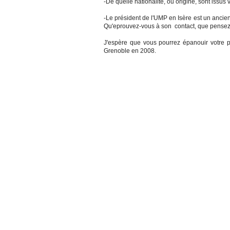
-De quelle nationalité, ou origine, sont issus
-Le président de l'UMP en Isère est un ancien
Qu'eprouvez-vous à son contact, que pense
J'espère que vous pourrez épanouir votre po
Grenoble en 2008.