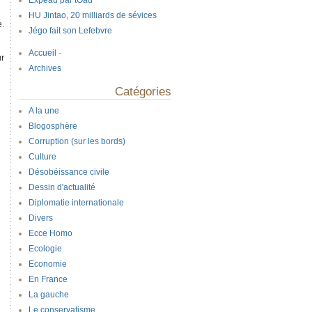
Expeau par tOad
HU Jintao, 20 milliards de sévices
e.
Jégo fait son Lefebvre
Accueil
-
ur
Archives
Catégories
A la une
Blogosphère
Corruption (sur les bords)
Culture
Désobéissance civile
Dessin d'actualité
Diplomatie internationale
Divers
Ecce Homo
Ecologie
Economie
En France
La gauche
Le conservatisme