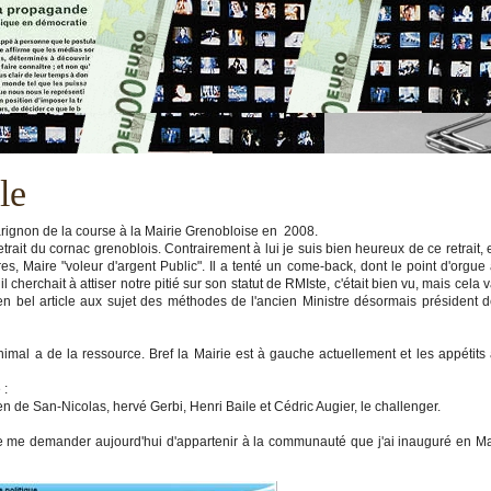
le
arignon de la course à la Mairie Grenobloise en 2008.
trait du cornac grenoblois. Contrairement à lui je suis bien heureux de ce retrait, 
es, Maire "voleur d'argent Public". Il a tenté un come-back, dont le point d'orgue
 cherchait à attiser notre pitié sur son statut de RMIste, c'était bien vu, mais cela 
ien bel article aux sujet des méthodes de l'ancien Ministre désormais président 
animal a de la ressource. Bref la Mairie est à gauche actuellement et les appétits
 :
e San-Nicolas, hervé Gerbi, Henri Baile et Cédric Augier, le challenger.
de me demander aujourd'hui d'appartenir à la communauté que j'ai inauguré en M