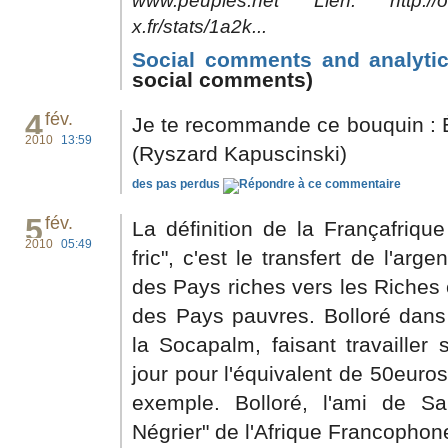
www.peuples.net Lien: http://o-
x.fr/stats/1a2k...
Social comments and analytic
social comments)
4
fév.
Je te recommande ce bouquin : É
2010
13:59
(Ryszard Kapuscinski)
des pas perdus
5
fév.
La définition de la Françafriqu
2010
05:49
fric", c'est le transfert de l'ar
des Pays riches vers les Riches
des Pays pauvres. Bolloré da
la Socapalm, faisant travailler
jour pour l'équivalent de 50euros
exemple. Bolloré, l'ami de S
Négrier" de l'Afrique Francophon