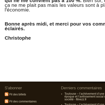
qui ne me convient pas à 100 %.
Bien sur,
ça ne me plait pas mais les valeurs sont à p
l'économie.
Bonne après midi, et merci pour vos com
éclairés.
Christophe
S'abonner
Derniers commentaires
Toulouse – l’achèvement d’une
Fil des billets
époque et l’avilissement social
société - fitnezz.fr
Fil des commentaires
Toulouse – l’achèvement d’une