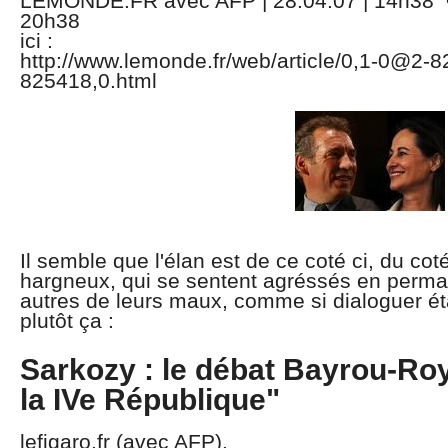
LEMONDE.FR avec AFP | 28.04.07 | 14h38 • 
20h38
ici :
http://www.lemonde.fr/web/article/0,1-0@2
825418,0.html
Il semble que l'élan est de ce coté ci, du c
hargneux, qui se sentent agréssés en perma
autres de leurs maux, comme si dialoguer ét
plutôt ça :
Sarkozy : le débat Bayrou-Roy
la IVe République"
lefigaro.fr (avec AFP).