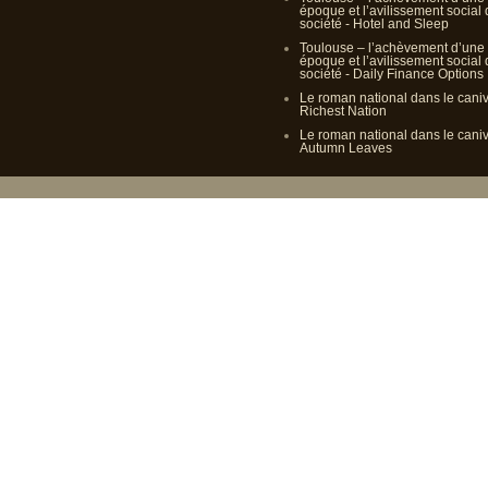
époque et l’avilissement social
société - Hotel and Sleep
Toulouse – l’achèvement d’une
époque et l’avilissement social
société - Daily Finance Options
Le roman national dans le cani
Richest Nation
Le roman national dans le cani
Autumn Leaves
Propulsé p