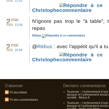
2009
21:53
Christophe
2
mar.
N'ignore pas trop le "à table", 
2009
13:39
repas
Rébus
2
mar.
@
Rébus
: avec l'appétit qu'il a tu
2009
20:58
Christophe
S'abonner
Derniers commentaires
Toulouse – l’achèvement d’une
Fil des billets
époque et l’avilissement social
société - fitnezz.fr
Fil des commentaires
Toulouse – l’achèvement d’une
époque et l’avilissement social
société - Hotel and Sleep