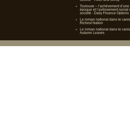
Toulouse – l’achèvement d’une
époque et l’avilissement social
société - Daily Finance Options
Le roman national dans le cani
Richest Nation
Le roman national dans le cani
Autumn Leaves
Propulsé p