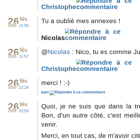
Christophe
26
fév.
Tu a oublié mes annexes !
2009
21:55
Nicolas
26
fév.
@
Nicolas
: Nico, tu es comme Jua
2009
21:57
Christophe
26
fév.
merci ! :-)
2009
22:24
juan
26
fév.
Quoi, je ne suis que dans la t
2009
22:53
Bon, d'un autre côté, c'est meil
venir.
Merci, en tout cas, de m'avoir cit