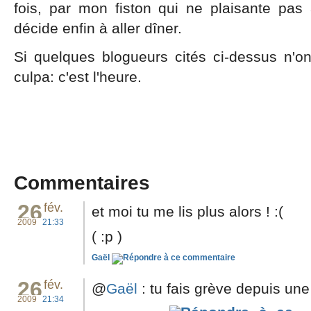
fois, par mon fiston qui ne plaisante pa
décide enfin à aller dîner.
Si quelques blogueurs cités ci-dessus n'on
culpa: c'est l'heure.
Commentaires
26
fév.
et moi tu me lis plus alors ! :(
2009
21:33
( :p )
Gaël
26
fév.
@
Gaël
: tu fais grève depuis un
2009
21:34