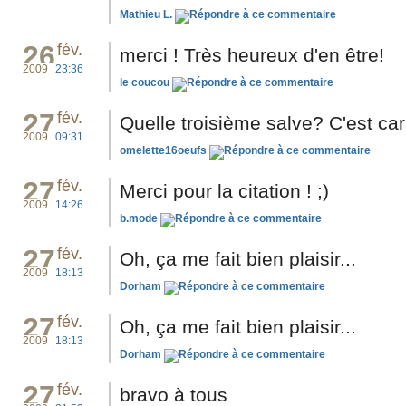
Mathieu L.
26
fév.
merci ! Très heureux d'en être!
2009
23:36
le coucou
27
fév.
Quelle troisième salve? C'est c
2009
09:31
omelette16oeufs
27
fév.
Merci pour la citation ! ;)
2009
14:26
b.mode
27
fév.
Oh, ça me fait bien plaisir...
2009
18:13
Dorham
27
fév.
Oh, ça me fait bien plaisir...
2009
18:13
Dorham
27
fév.
bravo à tous