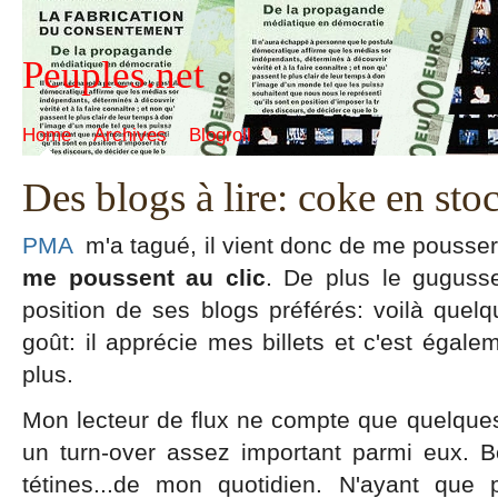
Peuples.net
Home
Archives
Blogroll
Des blogs à lire: coke en sto
PMA
m'a tagué, il vient donc de me pousser
me poussent au clic
. De plus le guguss
position de ses blogs préférés: voilà quelq
goût: il apprécie mes billets et c'est égale
plus.
Mon lecteur de flux ne compte que quelques d
un turn-over assez important parmi eux. Bo
tétines...de mon quotidien. N'ayant que