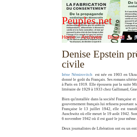
Peuples.net
Home
Archives
Blogroll
Denise Epstein pr
civile
Irène Némirovitch
est née en 1903 en Ukrain
donné le goût du Français. Ses romans ultérieu
à Paris en 1919. Elle épousera par la suite Mi
littéraire de 1929 à 1933 chez Gallimard, Gras
Bien qu'installée dans la société Française et
gouvernement français lui refusera pourtant 
Française le 13 juillet 1942, elle est trans
Auschwitz où elle meurt le 19 août 1942. Son
6 novembre 1942 où il est gazé le jour même.
Deux journalistes de Libération ont eu un ent