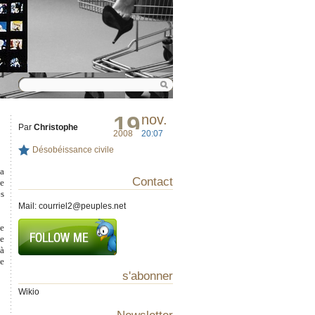
19
nov.
Par
Christophe
2008
20:07
Désobéissance civile
 a
Contact
ie
ès
Mail:
courriel2@peuples.net
le
ie
 à
le
s'abonner
Wikio