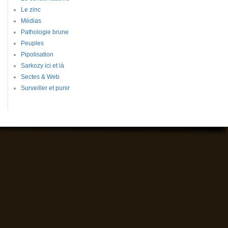
Le zinc
Médias
Pathologie brune
Peuples
Pipolisation
Sarkozy ici et là
Sectes & Web
Surveiller et punir