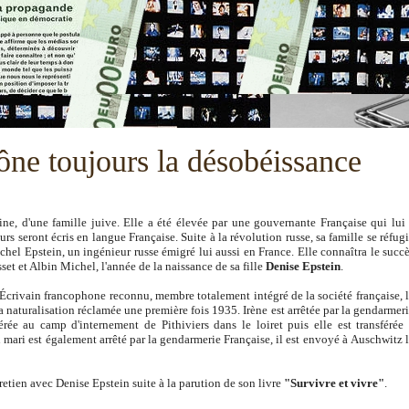
ône toujours la désobéissance
e, d'une famille juive. Elle a été élevée par une gouvernante Française qui lui
rs seront écris en langue Française. Suite à la révolution russe, sa famille se réfug
chel Epstein, un ingénieur russe émigré lui aussi en France. Elle connaîtra le succ
set et Albin Michel, l'année de la naissance de sa fille
Denise Epstein
.
Écrivain francophone reconnu, membre totalement intégré de la société française, 
sa
naturalisation
réclamée une première fois
1935. Irène est arrêtée par la gendarmer
férée au camp d'internement de Pithiviers dans le loiret puis elle est transférée
 mari est également
arrêté
par la gendarmerie Française, il est envoyé à
Auschwitz 
retien avec Denise Epstein suite à la parution de son livre
"Survivre et vivre"
.