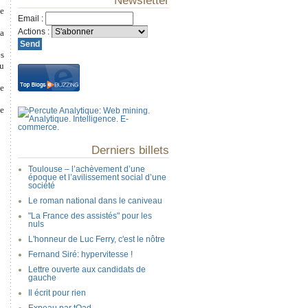
Newsletter
ce
Email
:
Actions
:
la
es
au
ne
ne
Derniers billets
Toulouse – l’achèvement d’une
époque et l’avilissement social d’une
société
Le roman national dans le caniveau
"La France des assistés" pour les
nuls
L'honneur de Luc Ferry, c'est le nôtre
Fernand Siré: hypervitesse !
Lettre ouverte aux candidats de
gauche
Il écrit pour rien