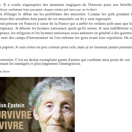
e. Il a voulu s'approprier des moments tragiques de l'histoire pour son bénéfi
arkozy souhaitant faire parrainer chaque enfant juif mort par un écolier)
rs d'élargir le débat sur les problèmes des minorités. Comme les juifs pendant 
tiers dits sensibles font partie de ces minorités car ils y sont regroupés
nd prénom est France) à cause de la France qui a arrêté les enfants juifs sans que l
drapeaux. Je déteste les hymnes nationaux quels qu'ils soient. Je suis indifférente 
drapeaux, les religions et les hymnes nationaux nous amènent en général à des guerres
s sont des camps d'internement où l'on enferme les gens avant leur expulsion. On 
ns papiers. Je suis certes un peu connue pour cela, mais je ne laisserai jamais person
t entretien. C'est un destin exemplaire parmi d'autres qui confirme mon point de vue
ernant les immigrés et plus largement l'immigration.
r livre