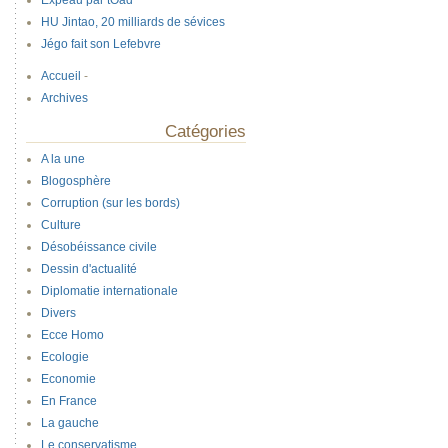
Expeau par tOad
HU Jintao, 20 milliards de sévices
Jégo fait son Lefebvre
Accueil
-
Archives
Catégories
A la une
Blogosphère
Corruption (sur les bords)
Culture
Désobéissance civile
Dessin d'actualité
Diplomatie internationale
Divers
Ecce Homo
Ecologie
Economie
En France
La gauche
Le conservatisme