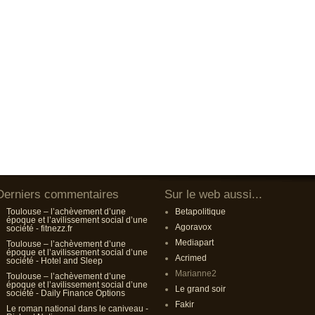
Derniers commentaires
Sur le web aussi...
Toulouse – l’achèvement d’une
Betapolitique
époque et l’avilissement social d’une
Agoravox
société - fitnezz.fr
Mediapart
Toulouse – l’achèvement d’une
époque et l’avilissement social d’une
Acrimed
société - Hotel and Sleep
Marianne2
Toulouse – l’achèvement d’une
époque et l’avilissement social d’une
Le grand soir
société - Daily Finance Options
Fakir
Le roman national dans le caniveau -