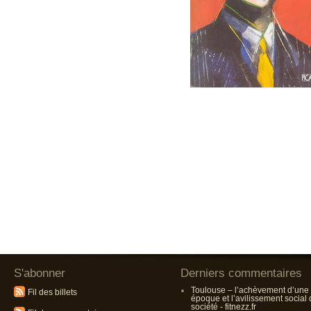
S'abonner
Derniers commentaires
Toulouse – l’achèvement d’une
Fil des billets
époque et l’avilissement social
société - fitnezz.fr