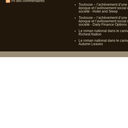
Fil des commentaires
Toulouse – l’achèvement d’une
époque et l’avilissement social
société - Hotel and Sleep
Toulouse – l’achèvement d’une
époque et l’avilissement social
société - Daily Finance Options
Le roman national dans le cani
Richest Nation
Le roman national dans le cani
Autumn Leaves
Propulsé p