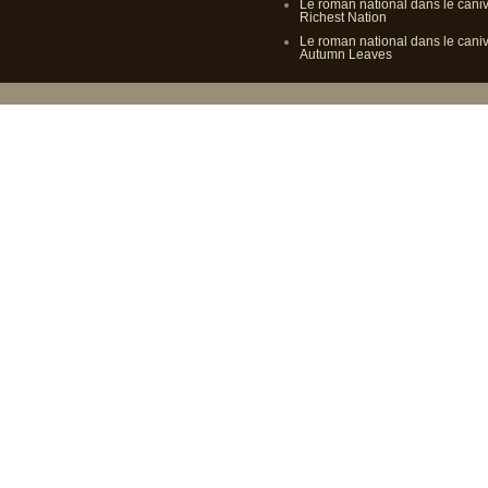
Le roman national dans le cani
Richest Nation
Le roman national dans le cani
Autumn Leaves
Propulsé p