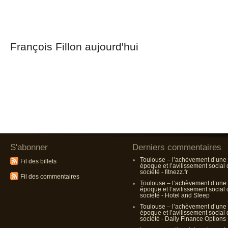
François Fillon aujourd'hui
S'abonner
Derniers commentaires
Toulouse – l’achèvement d’une
Fil des billets
époque et l’avilissement social
société - fitnezz.fr
Fil des commentaires
Toulouse – l’achèvement d’une
époque et l’avilissement social
société - Hotel and Sleep
Toulouse – l’achèvement d’une
époque et l’avilissement social
société - Daily Finance Options