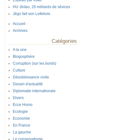
Expeau par tOad
HU Jintao, 20 milliards de sévices
Jégo fait son Lefebvre
Accueil
-
Archives
Catégories
A la une
Blogosphère
Corruption (sur les bords)
Culture
Désobéissance civile
Dessin d'actualité
Diplomatie internationale
Divers
Ecce Homo
Ecologie
Economie
En France
La gauche
Le conservatisme