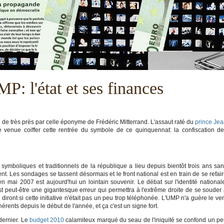
: l'état et ses finances
 de très près par celle éponyme de Frédéric Mitterrand. L'assaut raté du
prince Je
te venue coiffer cette rentrée du symbole de ce quinquennat: la confiscation d
symboliques et traditionnels de la république a lieu depuis bientôt trois ans sa
ent. Les sondages se tassent désormais et le front national est en train de se refai
n mai 2007 est aujourd'hui un lointain souvenir. Le débat sur l'identité national
st peut-être une gigantesque erreur qui permettra à l'extrême droite de se souder
ront si cette initiative n'était pas un peu trop téléphonée. L'UMP n'a guère le ve
rents depuis le début de l'année, et ça c'est un signe fort.
dernier. Le
budget 2010
calamiteux marqué du seau de l'iniquité se confond un p