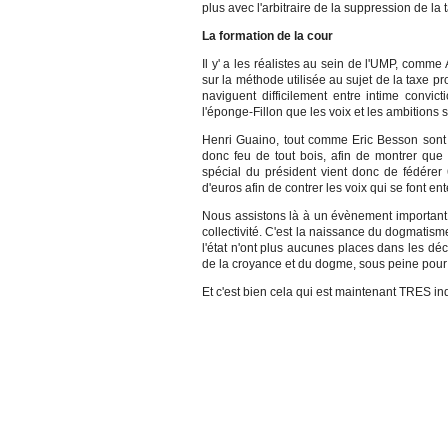
plus avec l'arbitraire de la suppression de la 
La formation de la cour
Il y' a les réalistes au sein de l'UMP, comme
sur la méthode utilisée au sujet de la taxe 
naviguent difficilement entre intime convic
l'éponge-Fillon que les voix et les ambitions
Henri Guaino, tout comme Eric Besson sont d
donc feu de tout bois, afin de montrer qu
spécial du président vient donc de fédérer
d'euros afin de contrer les voix qui se font en
Nous assistons là à un évènement important, 
collectivité. C'est la naissance du dogmatisme
l'état n'ont plus aucunes places dans les d
de la croyance et du dogme, sous peine pour l
Et c'est bien cela qui est maintenant TRES in