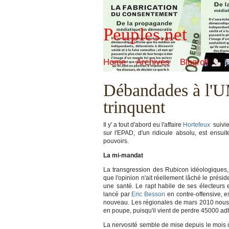
Peuples.net
Home
Archives
Blogroll
Débandades à l'UMP
trinquent
Il y' a tout d'abord eu l'affaire
Hortefeux
suivie
sur l'EPAD, d'un ridicule absolu, est ensui
pouvoirs.
La mi-mandat
La transgression des Rubicon idéologiques, 
que l'opinion n'ait réellement lâché le présid
une santé. Le rapt habile de ses électeurs e
lancé par
Eric Besson
en contre-offensive, e
nouveau. Les régionales de mars 2010 nous di
en poupe, puisqu'il vient de perdre 45000 adhé
La nervosité semble de mise depuis le mois 