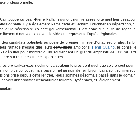
taxe professionnelle.
 Alain Juppé ou Jean-Pierre Raffarin qui ont signifié assez fortement leur désacco
professionnelle. Il y' a également Rama Yade et Bernard Kouchner en déperdition, q
tion et le nécessaire collectif gouvernemental. C'est donc sur la fin de règne 
 se lâchent à nouveaux, devant le vide que représente l'après-régionales.
es candidats potentiels au poste de premier ministre d'ici au régionales. Ils fo
e leur ramage n'égale que leurs
convictions
ambitions.
Henri Guaino
, le conseill
 63 députés pour montrer qu'ils soutiennent un grands emprunts de 100 milliar
tendre sur l'état des finances publiques.
les pro-sarkozystes s'échinent à soutenir le président quel que soit le coût pour 
, non plus politique, mais passionnel au nom de l'ambition. La raison, et l'intérêt 
écisions prise depuis cette rentrée. Nous sommes désormais passé dans le domai
es voix discordantes d'encourir les foudres Elyséennes, et l'éloignement.
quiétant.