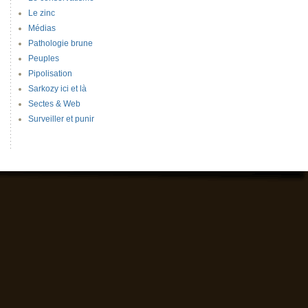
Le zinc
Médias
Pathologie brune
Peuples
Pipolisation
Sarkozy ici et là
Sectes & Web
Surveiller et punir