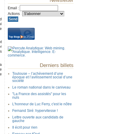
Newsletter
Email
:
Actions
:
rd
ui
de
nt
er
ds
la
Derniers billets
de
Toulouse – l’achèvement d’une
ne
époque et l’avilissement social d’une
société
Le roman national dans le caniveau
"La France des assistés" pour les
nuls
L'honneur de Luc Ferry, c'est le nôtre
Fernand Siré: hypervitesse !
Lettre ouverte aux candidats de
gauche
Il écrit pour rien