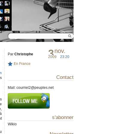
3
nov.
Par
Christophe
2009
23:20
En France
an
Contact
es
Mail:
courriel2@peuples.net
ns
re
e,
 à
s'abonner
nt
Wikio
eu