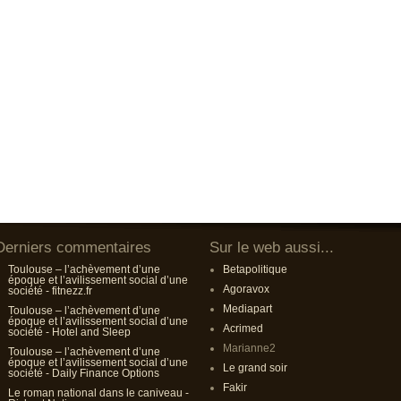
Derniers commentaires
Sur le web aussi...
Toulouse – l’achèvement d’une
Betapolitique
époque et l’avilissement social d’une
Agoravox
société - fitnezz.fr
Mediapart
Toulouse – l’achèvement d’une
époque et l’avilissement social d’une
Acrimed
société - Hotel and Sleep
Marianne2
Toulouse – l’achèvement d’une
époque et l’avilissement social d’une
Le grand soir
société - Daily Finance Options
Fakir
Le roman national dans le caniveau -