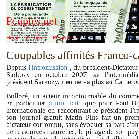
Peuples.net
Home
Archives
Blogroll
Coupables affinités Franco-
Depuis
l'intromission
, du président-Dictateu
Sarkozy en octobre 2007 par l'intermédi
président Sarkozy, rien ne va plus au Camero
Bolloré, un acteur incontournable du comme
en particulier
a tout fait
que pour Paul Biy
internationale en rencontrant le président Fran
son journal gratuit Matin Plus fait un prem
dictateur corrompu, sans évoquer sa part d'o
de ressources naturelles, le pillage de son pay
au sein de son administration. J'ai d'ailleurs 