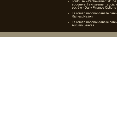
Toulouse – l’achèvement d’une
époque et l’avilissement social
société - Daily Finance Options
Le roman national dans le cani
Richest Nation
Le roman national dans le cani
Autumn Leaves
Propulsé p