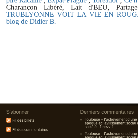
pire Racaille
,
Expat-Prague
,
Toreador
,
Ce n
Charançon Libéré, Lait d'BEU, Partageo
TRUBLYONNE VOIT LA VIE EN ROUG
blog de Didier B.
S'abonner
Derniers commentaires
Toulouse – l’achèvement d’une
Fil des billets
époque et l’avilissement social
société - fitnezz.fr
Fil des commentaires
Toulouse – l’achèvement d’une
époque et l’avilissement social