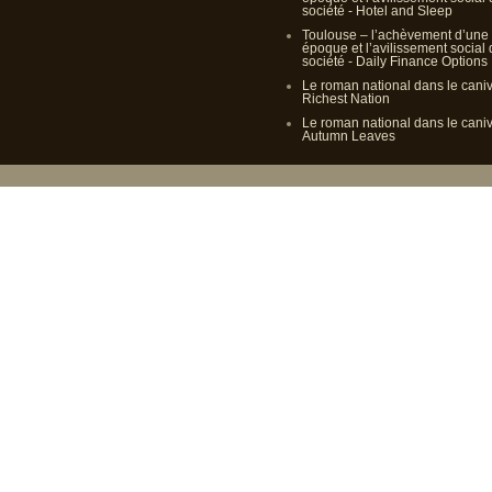
société - Hotel and Sleep
Toulouse – l’achèvement d’une
époque et l’avilissement social
société - Daily Finance Options
Le roman national dans le cani
Richest Nation
Le roman national dans le cani
Autumn Leaves
Propulsé p