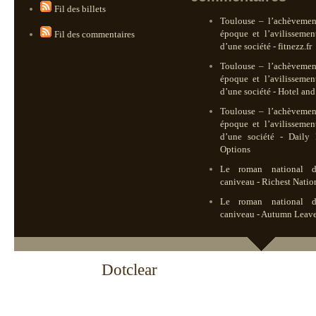
Fil des billets
Toulouse – l’achèvemen
époque et l’avilissemen
Fil des commentaires
d’une société - fitnezz.fr
Toulouse – l’achèvemen
époque et l’avilissemen
d’une société - Hotel and
Toulouse – l’achèvemen
époque et l’avilissemen
d’une société - Daily 
Options
Le roman national d
caniveau - Richest Natio
Le roman national d
caniveau - Autumn Leav
Propulsé par
Dotclear
- Theme Noviny