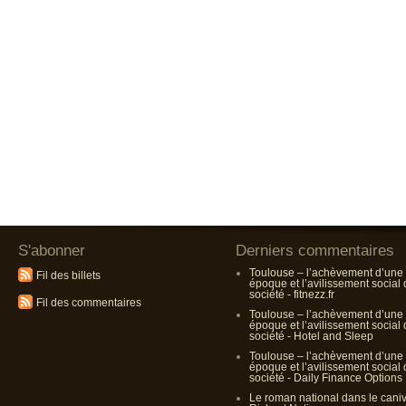
S'abonner
Derniers commentaires
Toulouse – l’achèvement d’une
Fil des billets
époque et l’avilissement social
société - fitnezz.fr
Fil des commentaires
Toulouse – l’achèvement d’une
époque et l’avilissement social
société - Hotel and Sleep
Toulouse – l’achèvement d’une
époque et l’avilissement social
société - Daily Finance Options
Le roman national dans le cani