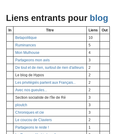
Liens entrants pour
blog
In
Titre
Liens
Out
Betapolitique
10
Ruminances
5
Mon Mulhouse
4
Partageons mon avis
3
De tout et de rien, surtout de rien d'ailleurs
2
Le blog de Hypos
2
Les privilégiés parlent aux Français...
2
Avec nos gueules...
2
Section socialiste de l'île de Ré
3
ploutch
3
Chroniques et cie
3
Le coucou de Claviers
2
Partageons le reste !
1