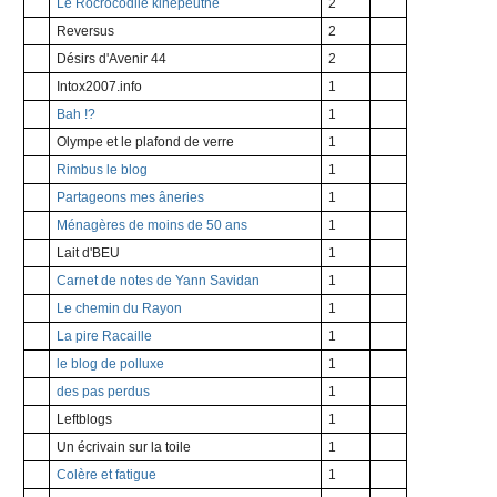
Le Rocrocodile kinépeuthe
2
Reversus
2
Désirs d'Avenir 44
2
Intox2007.info
1
Bah !?
1
Olympe et le plafond de verre
1
Rimbus le blog
1
Partageons mes âneries
1
Ménagères de moins de 50 ans
1
Lait d'BEU
1
Carnet de notes de Yann Savidan
1
Le chemin du Rayon
1
La pire Racaille
1
le blog de polluxe
1
des pas perdus
1
Leftblogs
1
Un écrivain sur la toile
1
Colère et fatigue
1