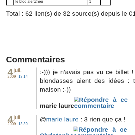
le blog alert2neg
1
Total : 62 lien(s) de 32 source(s) depuis le 
Commentaires
4
juil.
:-))) je n'avais pas vu ce billet
2009
13:14
blondasses aient des idées : t
maison :-))
marie laure
4
juil.
@
marie laure
: 3 rien que ça !
2009
13:30