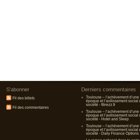
S'abonner
Derniers commentaires
Toulouse – l’achèvement d’une
Fil des billets
époque et l’avilissement social
société - fitnezz.fr
Fil des commentaires
Toulouse – l’achèvement d’une
époque et l’avilissement social
société - Hotel and Sleep
Toulouse – l’achèvement d’une
époque et l’avilissement social
société - Daily Finance Options