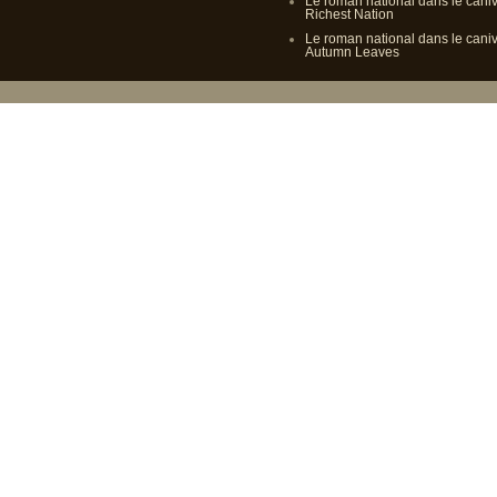
Le roman national dans le cani
Richest Nation
Le roman national dans le cani
Autumn Leaves
Propulsé p