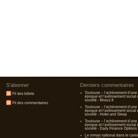
S'abonner
Derniers commentaires
Toulouse – l’achèvement d’une
Fil des billets
époque et l’avilissement social
société - fitnezz.fr
Fil des commentaires
Toulouse – l’achèvement d’une
époque et l’avilissement social
société - Hotel and Sleep
Toulouse – l’achèvement d’une
époque et l’avilissement social
société - Daily Finance Options
Le roman national dans le cani