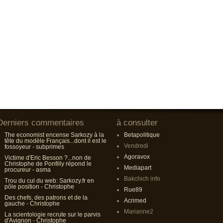
Derniers commentaires
à consulter
The economist encense Sarkozy à la
Betapolitique
tête du modèle Français...dont il est le
Vendredi
fossoyeur - subprimes
Agoravox
Victime d'Eric Besson ?...non de
Christophe de Ponfilly répond le
Mediapart
procureur - asma
Bakchich info
Trou du cul du web: Sarkozy.fr en
pôle position - Christophe
Rue89
Des chefs, des patrons et de la
Acrimed
gauche - Christophe
Marianne2
La scientologie recrute sur le parvis
d'Avignon - Christophe