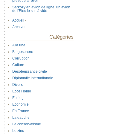
presque à réver
Sarkozy en avion de ligne: un avion
de l'Etec le suit à vide
Accueil
-
Archives
Catégories
A la une
Blogosphère
Corruption
Culture
Désobéissance civile
Diplomatie internationale
Divers
Ecce Homo
Ecologie
Economie
En France
La gauche
Le conservatisme
Le zinc