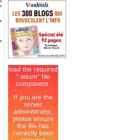
va
rs
de
ès