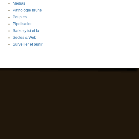
Médias
Pathologie brune
Peuples
Pipolisation
Sarkozy ici et là
Sectes & Web
Surveiller et punir