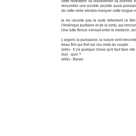
cette révélation va bouleverser sa journée et
rencontrer une société secrète aussi puissa
de cette virée viendra marquer cette longue nu
je ne raconte pas la suite tellement ce fi
l'Amérique puritaine et de la vertu, qui rencont
Une lutte féroce s'ensuit entre le medecin, se
L'argent, la puissance, la luxure vont rencont
beau film qui finit sur ces mots du couple :
(elle) - Il y'a quelque chose qu'il faut faire vite
(lui) - quoi ?
(elle) - Baiser