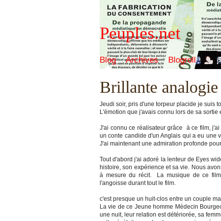
Peuples.net
Blog
Archives
Blogroll
Brillante analogie
Jeudi soir, pris d'une torpeur placide je suis
L'émotion que j'avais connu lors de sa sorti
J'ai connu ce réalisateur grâce à ce film, j
un conte candide d'un Anglais qui a eu une vi
J'ai maintenant une admiration profonde pour 
Tout d'abord j'ai adoré la lenteur de Eyes wide
histoire, son expérience et sa vie. Nous avo
à mesure du récit. La musique de ce film
l'angoisse durant tout le film.
c'est presque un huit-clos entre un couple ma
La vie de ce Jeune homme Médecin Bourgeoi
une nuit, leur relation est détériorée, sa fem