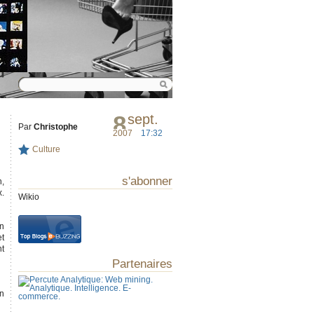
8
sept.
Par
Christophe
2007
17:32
Culture
s'abonner
n,
x.
Wikio
on
et
t
Partenaires
en