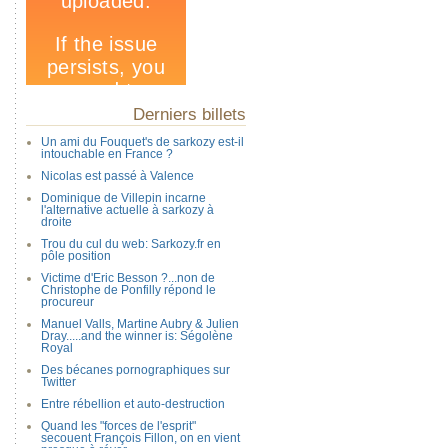
Derniers billets
Un ami du Fouquet's de sarkozy est-il
intouchable en France ?
Nicolas est passé à Valence
Dominique de Villepin incarne
l'alternative actuelle à sarkozy à
droite
Trou du cul du web: Sarkozy.fr en
pôle position
Victime d'Eric Besson ?...non de
Christophe de Ponfilly répond le
procureur
Manuel Valls, Martine Aubry & Julien
Dray.....and the winner is: Ségolène
Royal
Des bécanes pornographiques sur
Twitter
Entre rébellion et auto-destruction
Quand les "forces de l'esprit"
secouent François Fillon, on en vient