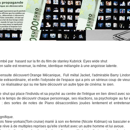
 tombé par hasard sur la fin du film de stanley Kubrick Eyes wide shut
e en salle est revenue, la même, identique mélangée à une angoisse latente.
'ai ensuite découvert Orange Mécanique, Full métal Jacket, l'admirable Barry Lindo
e extraordinaire, et enfin l'odyssée de l'espace qui a pris un sérieux coup de vieu
ce réalisateur qui su me faire découvrir un autre type de cinéma: le sien.
 shut qui place l'individu et sa psyché au centre de l'intrigue en lien direct avec s
ns le temps de découvrir chaque personnage, ses réactions, sa psychologie au fur 
 : des sortes de notes de Piano désaccordées jouées lentement et entretenan
gnifique.
s New-yorkais(Tom cruise) marié à son ex-femme (Nicole Kidman) va basculer 
me rève à de multiples reprises qu'elle s'enfuit avec un autre homme et lui avoue.