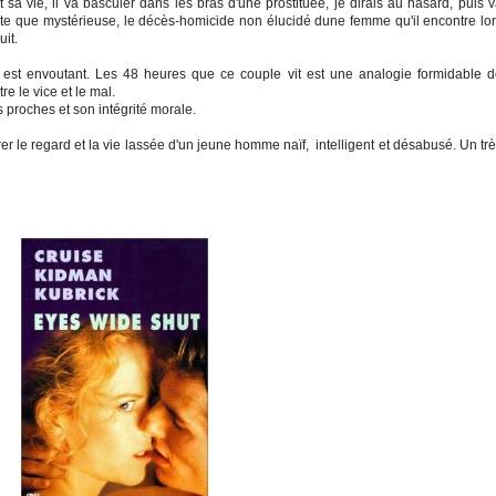
 sa vie, il va basculer dans les bras d'une prostituée, je dirais au hasard, puis 
nte que mystérieuse, le décès-homicide non élucidé dune femme qu'il encontre lo
it.
lm est envoutant. Les 48 heures que ce couple vit est une analogie formidable 
re le vice et le mal.
s proches et son intégrité morale.
rer le regard et la vie lassée d'un jeune homme naïf, intelligent et désabusé. Un tr