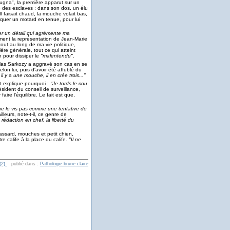
gna", la première apparut sur un
 des esclaves ; dans son dos, un élu
 Il faisait chaud, la mouche volait bas,
rquer un motard en tenue, pour lui
r un détail qui agrémente ma
ement la représentation de Jean-Marie
 tout au long de ma vie politique,
ière générale, tout ce qui atteint
n pour dissiper le
"malentendu"
.
colas Sarkozy a aggravé son cas en se
selon lui, puis d'avoir été affublé du
 il y a une mouche, il en crée trois..."
Et explique pourquoi :
"Je tords le cou
sident du conseil de surveillance,
faire l'équilibre. Le fait est que,
ne le vis pas comme une tentative de
leurs, note-t-il, ce genre de
rédaction en chef, la liberté du
rassard, mouches et petit chien,
re calife à la place du calife.
"Il ne
(2)
publié dans :
Pathologie brune claire