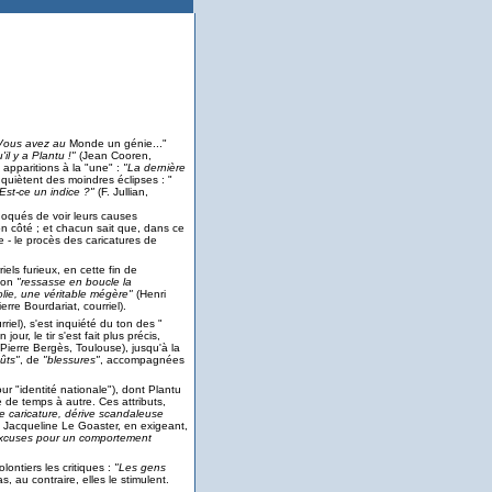
Vous avez au
Monde un génie..."
l y a Plantu !"
(Jean Cooren,
 apparitions à la "une" :
"La dernière
inquiètent des moindres éclipses : "
Est-ce un indice ?"
(F. Jullian,
choqués de voir leurs causes
son côté ; et chacun sait que, dans ce
 - le procès des caricatures de
els furieux, en cette fin de
u'on
"ressasse en boucle la
olie, une véritable mégère"
(Henri
erre Bourdariat, courriel).
riel), s'est inquiété du ton des "
our, le tir s'est fait plus précis,
Pierre Bergès, Toulouse), jusqu'à la
ûts"
, de
"blessures"
, accompagnées
ur "identité nationale"), dont Plantu
 de temps à autre. Ces attributs,
ne caricature, dérive scandaleuse
it Jacqueline Le Goaster, en exigeant,
excuses pour un comportement
lontiers les critiques :
"Les gens
s, au contraire, elles le stimulent.