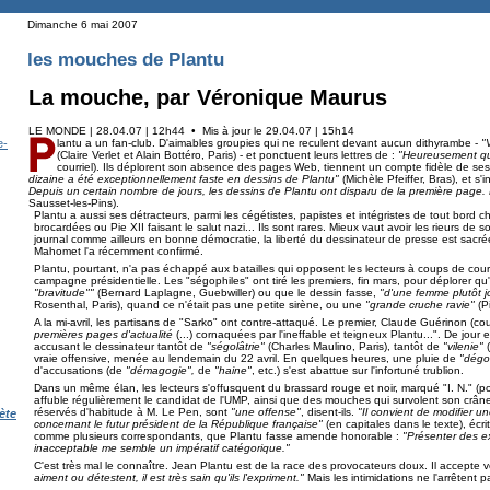
Dimanche 6 mai 2007
les mouches de Plantu
La mouche, par Véronique Maurus
LE MONDE | 28.04.07 | 12h44 • Mis à jour le 29.04.07 | 15h14
e-
lantu a un fan-club. D'aimables groupies qui ne reculent devant aucun dithyrambe -
"
(Claire Verlet et Alain Bottéro, Paris) - et ponctuent leurs lettres de :
"Heureusement qu'i
courriel). Ils déplorent son absence des pages Web, tiennent un compte fidèle de ses
dizaine a été exceptionnellement faste en dessins de Plantu"
(Michèle Pfeiffer, Bras), et s'
Depuis un certain nombre de jours, les dessins de Plantu ont disparu de la première page. 
Sausset-les-Pins).
Plantu a aussi ses détracteurs, parmi les cégétistes, papistes et intégristes de tout bord 
brocardées ou Pie XII faisant le salut nazi... Ils sont rares. Mieux vaut avoir les rieurs de 
journal comme ailleurs en bonne démocratie, la liberté du dessinateur de presse est sacrée
Mahomet l'a récemment confirmé.
Plantu, pourtant, n'a pas échappé aux batailles qui opposent les lecteurs à coups de courri
campagne présidentielle. Les "ségophiles" ont tiré les premiers, fin mars, pour déplorer q
"bravitude""
(Bernard Laplagne, Guebwiller) ou que le dessin fasse,
"d'une femme plutôt j
Rosenthal, Paris), quand ce n'était pas une petite sirène, ou une
"grande cruche ravie"
(Pi
A la mi-avril, les partisans de "Sarko" ont contre-attaqué. Le premier, Claude Guérinon (cour
premières pages d'actualité
(...) cornaquées par l'ineffable et teigneux Plantu...". De jour en j
accusant le dessinateur tantôt de
"ségolâtrie"
(Charles Maulino, Paris), tantôt de
"vilenie"
(
vraie offensive, menée au lendemain du 22 avril. En quelques heures, une pluie de
"dégo
d'accusations (de
"démag
ogie",
de
"haine"
, etc.) s'est abattue sur l'infortuné trublion.
Dans un même élan, les lecteurs s'offusquent du brassard rouge et noir, marqué "I. N." (po
affuble régulièrement le candidat de l'UMP, ainsi que des mouches qui survolent son crâne
réservés d'habitude à M. Le Pen, sont
"une offense"
, disent-ils.
"Il convient de modifier u
ète
concernant le futur président de la République française"
(en capitales dans le texte), écr
comme plusieurs correspondants, que Plantu fasse amende honorable :
"Présenter des 
inacceptable me semble un impératif catégorique."
C'est très mal le connaître. Jean Plantu est de la race des provocateurs doux. Il accepte vo
aiment ou détestent, il est très sain qu'ils l'expriment."
Mais les intimidations ne l'arrêtent pa