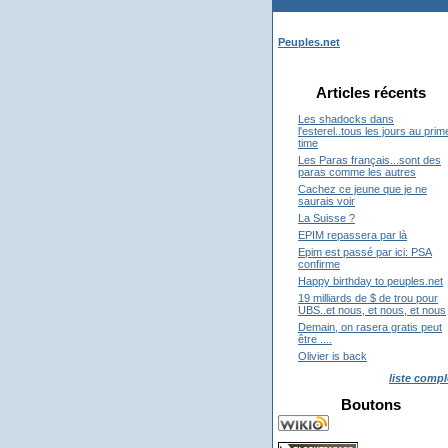
Peuples.net
Articles récents
Les shadocks dans
l'esterel..tous les jours au prim
time
Les Paras français...sont des
paras comme les autres
Cachez ce jeune que je ne
saurais voir
La Suisse ?
EPIM repassera par là
Epim est passé par ici: PSA
confirme
Happy birthday to peuples.net
19 milliards de $ de trou pour
UBS..et nous, et nous, et nous
Demain, on rasera gratis peut
être ....
Olivier is back
liste compl
Boutons