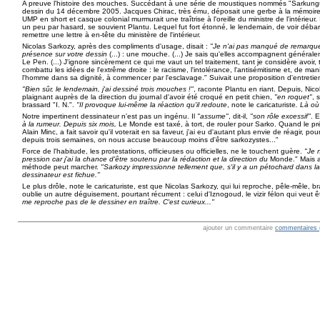
A preuve l'histoire des mouches. Succédant à une série de moustiques nommés "Sarkungu
dessin du 14 décembre 2005. Jacques Chirac, très ému, déposait une gerbe à la mémoire
UMP en short et casque colonial murmurait une traîtrise à l'oreille du ministre de l'intérieur.
un peu par hasard, se souvient Plantu. Lequel fut fort étonné, le lendemain, de voir déba
remettre une lettre à en-tête du ministère de l'intérieur.
Nicolas Sarkozy, après des compliments d'usage, disait :
"Je n'ai pas manqué de remarque
présence sur votre dessin
(...) : une mouche. (...) Je sais qu'elles accompagnent général
Le Pen. (...) J'ignore sincèrement ce qui me vaut un tel traitement, tant je considère avoir,
combattu les idées de l'extrême droite : le racisme, l'intolérance, l'antisémitisme et, de man
l'homme dans sa dignité, à commencer par l'esclavage." Suivait une proposition d'entretie
"Bien sûr, le lendemain, j'ai dessiné trois mouches !"
, raconte Plantu en riant. Depuis, Ni
plaignant auprès de la direction du journal d'avoir été croqué en petit chien,
"en roquet"
, 
brassard "I. N.".
"Il provoque lui-même la réaction qu'il redoute
, note le caricaturiste
. Là où
Notre impertinent dessinateur n'est pas un ingénu. Il
"assume"
, dit-il,
"son rôle excessif"
. 
à la rumeur. Depuis six mois,
Le Monde est taxé, à tort, de rouler pour Sarko. Quand le pré
Alain Minc, a fait savoir qu'il voterait en sa faveur, j'ai eu d'autant plus envie de réagir, pour 
depuis trois semaines, on nous accuse beaucoup moins d'être sarkozystes..."
Force de l'habitude, les protestations, officieuses ou officielles, ne le touchent guère.
"Je 
pression car j'ai la chance d'être soutenu par la rédaction et la direction du
Monde." Mais ail
méthode peut marcher.
"Sarkozy impressionne tellement que, s'il y a un pétochard dans la 
dessinateur est fichue."
Le plus drôle, note le caricaturiste, est que Nicolas Sarkozy, qui lui reproche, pêle-mêle, b
oublie un autre déguisement, pourtant récurrent : celui d'Iznogoud, le vizir félon qui veut êt
me reproche pas de le dessiner en traître. C'est curieux..."
ajouter un commentaire
commentaires 