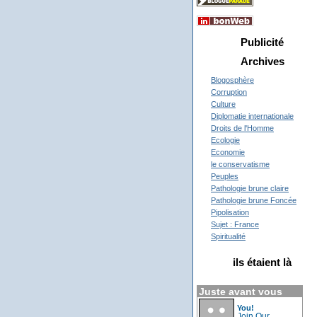
Publicité
Archives
Blogosphère
Corruption
Culture
Diplomatie internationale
Droits de l'Homme
Ecologie
Economie
le conservatisme
Peuples
Pathologie brune claire
Pathologie brune Foncée
Pipolisation
Sujet : France
Spiritualité
ils étaient là
Juste avant vous
You!
Join Our