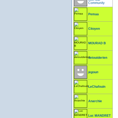
Community
Pemaa
Citoyen
MOURAD B
detoutderien
jegoun
LeChafouin
Anarchie
Luc MANDRET