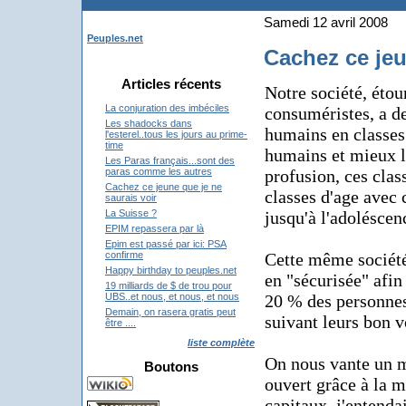
Samedi 12 avril 2008
Peuples.net
Cachez ce jeu
Articles récents
Notre société, étou
La conjuration des imbéciles
consuméristes, a d
Les shadocks dans
humains en classes 
l'esterel..tous les jours au prime-
time
humains et mieux le
Les Paras français...sont des
profusion, ces clas
paras comme les autres
Cachez ce jeune que je ne
classes d'age avec 
saurais voir
jusqu'à l'adoléscen
La Suisse ?
EPIM repassera par là
Epim est passé par ici: PSA
Cette même société
confirme
Happy birthday to peuples.net
en "sécurisée" afin
19 milliards de $ de trou pour
20 % des personnes
UBS..et nous, et nous, et nous
Demain, on rasera gratis peut
suivant leurs bon v
être ....
liste complète
On nous vante un m
Boutons
ouvert grâce à la m
capitaux, j'entenda