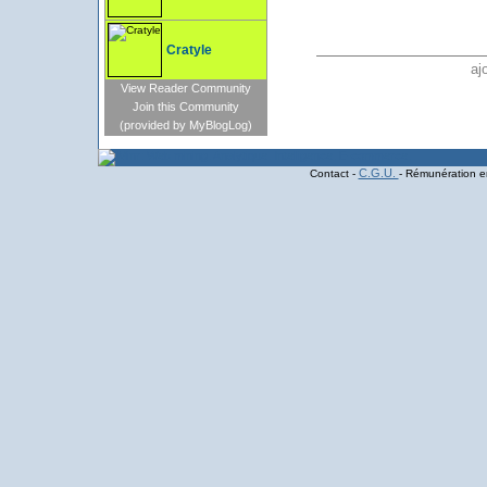
Cratyle
aj
View Reader Community
Join this Community
(provided by MyBlogLog)
C.G.U.
Contact -
- Rémunération en