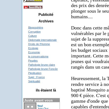
des prix des denrée
plonger sous le seu
Publicité
humains....
Archives
Donc dans cette mê
Blogosphère
Corruption
vulnérables par le 
Culture
sujet de la suppres
Diplomatie internationale
est un bon exemple)
Droits de l'Homme
Ecologie
les budget sociaux 
Economie
important. Cette m
le conservatisme
jeunes qui voudraie
Peuples
Pathologie brune claire
rangés dans un cas
Pathologie brune Foncée
Pipolisation
Heureusement, la 
Sujet : France
Spiritualité
rendre service à no
baptisé Mosquito a
ils étaient là
900 € pièce. C'est 
gamme d'onde que s
Juste avant vous
capables d'entendr
You!
Join Our