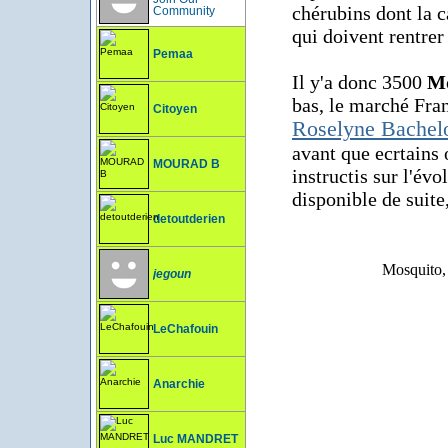
chérubins dont la c
Community
qui doivent rentrer
Pemaa
Il y'a donc 3500
Mo
bas, le marché Fran
Citoyen
Roselyne Bachel
avant que ecrtains
MOURAD B
instructis sur l'évo
disponible de suite
detoutderien
Mosquito, 
jegoun
LeChafouin
Anarchie
Luc MANDRET