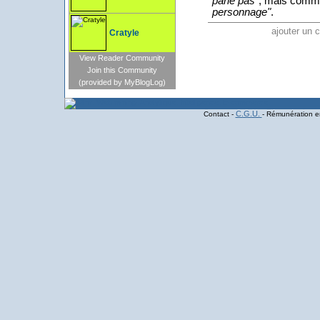
parle pas"
, mais comme 
personnage"
.
ajouter un
Cratyle
View Reader Community
Join this Community
(provided by MyBlogLog)
C.G.U.
Contact -
- Rémunération en