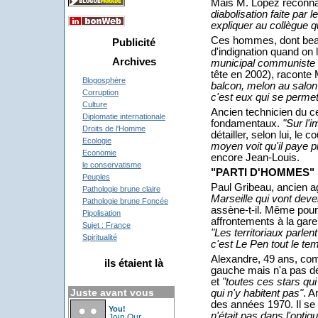
Mais M. Lopez reconna
diabolisation faite par l
expliquer au collègue q
Ces hommes, dont beauc
Publicité
d'indignation quand on 
Archives
municipal communiste 
tête en 2002), raconte
Blogosphère
balcon, melon au salon"
Corruption
c'est eux qui se permet
Culture
Ancien technicien du ce
Diplomatie internationale
fondamentaux.
"Sur l'
Droits de l'Homme
détailler, selon lui, le
Ecologie
moyen voit qu'il paye p
Economie
encore Jean-Louis.
le conservatisme
"PARTI D'HOMMES"
Peuples
Paul Gribeau, ancien a
Pathologie brune claire
Marseille qui vont dev
Pathologie brune Foncée
assène-t-il. Même pour d
Pipolisation
affrontements à la gare
Sujet : France
"Les territoriaux parle
Spiritualité
c'est Le Pen tout le te
Alexandre, 49 ans, comm
ils étaient là
gauche mais n'a pas d
et
"toutes ces stars qu
Juste avant vous
qui n'y habitent pas"
. A
des années 1970. Il se 
You!
n'était pas dans l'optiq
Join Our