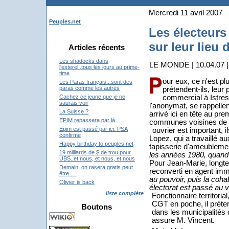
Mercredi 11 avril 2007
Peuples.net
Les électeurs
sur leur lieu d
Articles récents
Les shadocks dans
LE MONDE | 10.04.07 | 
l'esterel..tous les jours au prime-
time
our eux, ce n'est pl
Les Paras français...sont des
paras comme les autres
prétendent-ils, leu
commercial à Istre
Cachez ce jeune que je ne
saurais voir
l'anonymat, se rappellen
La Suisse ?
arrivé ici en tête au pr
EPIM repassera par là
communes voisines de F
Epim est passé par ici: PSA
ouvrier est important, il
confirme
Lopez, qui a travaillé 
Happy birthday to peuples.net
tapisserie d'ameublemen
19 milliards de $ de trou pour
les années 1980, quand je
UBS..et nous, et nous, et nous
Pour Jean-Marie, longte
Demain, on rasera gratis peut
reconverti en agent imm
être ....
au pouvoir, puis la coha
Olivier is back
électorat est passé au 
liste complète
Fonctionnaire territorial
CGT en poche, il préte
Boutons
dans les municipalités
assure M. Vincent.