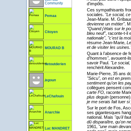
Community
d'impôts.
Ces sympathisants fron
sociales.
"Le social, ce
Pemaa
Jean-Marie. M. Gribau
devienne un métier"
. M
"Quand j'étais sur le p
Citoyen
bleu neuf"
, raconte-t-i
nationale"
,
"c'est la mo
résume Jean-Marie,
Le
et de visiter les usines.
MOURAD B
Quant à l'absence de f
d'hommes"
, avouent-il
savoir Paul.
"Le social
detoutderien
renchérit Alexandre.
Marie-Pierre, 35 ans do
"Sécu", on est en premiè
jegoun
sentiment qu'on les pa
collègues pensent comme
carte FO,
raconte Mari
LeChafouin
plus deguin
(personne)
je me serais fait tuer si
Sur le port de Fos, Asc
ses gigantesques hangar
Anarchie
national. Mais
"qu'il fa
dû disparaître, qu'on ne
1961,
"une main devant
Luc MANDRET