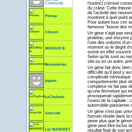
l'instinct criminel cor
Community
du crâne. Cette théorie
de l'activité des neuro
Pemaa
montrent à quel point l
Pour autant tous ces ac
fameuse "bosse des m
Citoyen
Un gène n'agit pas seul
protéine, une enzyme pa
l'une des voitures d'un
moment ou le degré d'e
MOURAD B
existe en effet souven
Selon qu'ils sont ou no
site ou en un autre, pr
detoutderien
Un gène fait donc bien 
difficulté qu'il peut y a
complexité intrinsèque
jegoun
comportements plus éla
complexe ne fait pas de 
qu'une fermeture qui int
provoquerait rapidement
LeChafouin
l'ouest de la capitale ; 
automobile parisienne r
Un gène n'est pas uni
Anarchie
humain réside dans la 
peine plus que le géno
gène peut être inclus d
Luc MANDRET
résultat final de son a