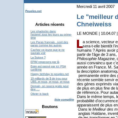
Mercredi 11 avril 2007
Peuples.net
Le "meilleur 
Chneiweiss
Articles récents
Les shadocks dans
LE MONDE | 10.04.07 | 
l'esterel..tous les jours au prime-
time
a science, vecteur e
Les Paras français...sont des
paras comme les autres
sera-t-elle bientôt 
humains ? Après avoir p
Cachez ce jeune que je ne
saurais voir
partir de l'âge de 3 ans
La Suisse ?
Philosophie Magazine
, 
EPIM repassera par là
aussi convaincu que c'e
Epim est passé par ici: PSA
année en France. M. Sark
confirme
la description anatomiqu
Happy birthday to peuples.net
permanente entre des g
19 milliards de $ de trou pour
récente semble servir e
UBS..et nous, et nous, et nous
des gènes exprimés via
Demain, on rasera gratis peut
de plus en plus fine de 
être ....
de référence. Pour autan
Olivier is back
Dans le même temps, le 
liste complète
probabilité d'occurrence 
apparaissent de plus en 
Boutons
Dans le
Meilleur des 
anglais Haldane, inven
de les transformer en "