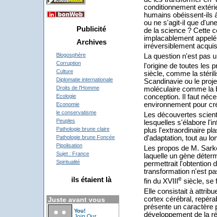
conditionnement extéri
humains obéissent-ils
ou ne s'agit-il que d'u
Publicité
de la science ? Cette co
implacablement appelé à
Archives
irréversiblement acqui
Blogosphère
La question n'est pas u
Corruption
l'origine de toutes les
Culture
siècle, comme la stéri
Diplomatie internationale
Scandinavie ou le proje
Droits de l'Homme
moléculaire comme la b
conception. Il faut néc
Ecologie
environnement pour créer
Economie
le conservatisme
Les découvertes scienti
Peuples
lesquelles s'élabore l'i
Pathologie brune claire
plus l'extraordinaire pl
d'adaptation, tout au lon
Pathologie brune Foncée
Pipolisation
Les propos de M. Sarko
Sujet : France
laquelle un gène déterm
Spiritualité
permettrait l'obtention 
transformation n'est pa
e
ils étaient là
fin du XVIII
siècle, se 
Elle consistait à attribu
cortex cérébral, repéra
Juste avant vous
présente un caractère p
You!
développement de la ré
Join Our