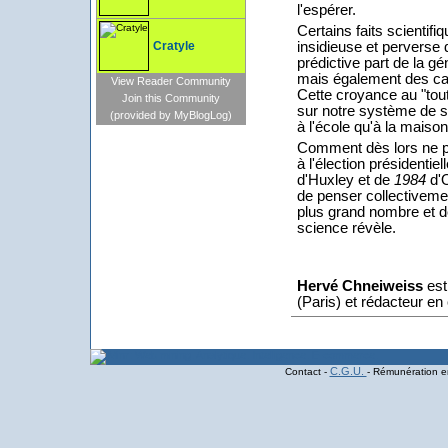
l'espérer.
Certains faits scientif
insidieuse et perverse 
Cratyle
prédictive part de la g
mais également des car
View Reader Community
Cette croyance au "tout
Join this Community
sur notre système de sa
(provided by MyBlogLog)
à l'école qu'à la maison
Comment dès lors ne pas
à l'élection présidenti
d'Huxley et de
1984
d'O
de penser collectivemen
plus grand nombre et d
science révèle.
Hervé Chneiweiss
est
(Paris) et rédacteur e
C.G.U.
Contact -
- Rémunération en