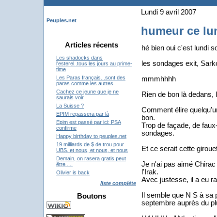
Lundi 9 avril 2007
Peuples.net
humeur ce lun
Articles récents
hé bien oui c'est lundi so
Les shadocks dans
les sondages exit, Sarko
l'esterel..tous les jours au prime-
time
Les Paras français...sont des
mmmhhhh
paras comme les autres
Cachez ce jeune que je ne
Rien de bon là dedans, 
saurais voir
La Suisse ?
Comment élire quelqu'un 
EPIM repassera par là
bon.
Epim est passé par ici: PSA
Trop de façade, de faux
confirme
sondages.
Happy birthday to peuples.net
19 milliards de $ de trou pour
Et ce serait cette girou
UBS..et nous, et nous, et nous
Demain, on rasera gratis peut
Je n'ai pas aimé Chirac 
être ....
l'Irak.
Olivier is back
Avec justesse, il a eu ra
liste complète
Il semble que N S à sa 
Boutons
septembre auprès du pl