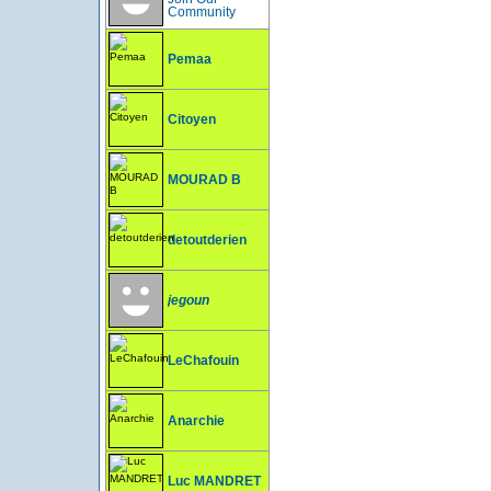
Community
Pemaa
Citoyen
MOURAD B
detoutderien
jegoun
LeChafouin
Anarchie
Luc MANDRET