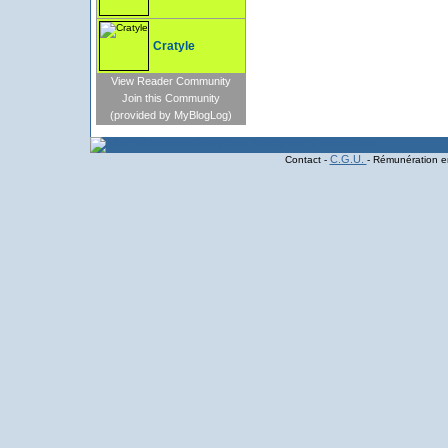
Cratyle
View Reader Community
Join this Community
(provided by MyBlogLog)
C.G.U.
Contact -
- Rémunération en