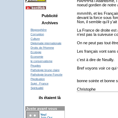
HAHHHa l'Atlantisme, l'a
noeud gordien de notre a
mmmhh, et les Français
Publicité
devant la force sous for
Non, il semble qu'il y'a
Archives
La France de droite est 
Blogosphère
n'est pas la suiveuse co
Corruption
Culture
On ne peut pas tout êtr
Diplomatie internationale
Droits de l'Homme
Les français vont sans d
Ecologie
Economie
c'est à dire de Neuilly.
le conservatisme
Peuples
Bref voyons voir ce qui
Pathologie brune claire
Pathologie brune Foncée
Pipolisation
bonne soirée et bonne 
Sujet : France
Spiritualité
Christophe
ils étaient là
Juste avant vous
You!
Join Our