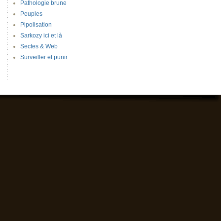
Pathologie brune
Peuples
Pipolisation
Sarkozy ici et là
Sectes & Web
Surveiller et punir