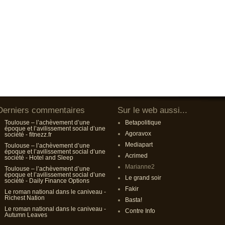
Derniers commentaires
Sur le web aussi...
Toulouse – l’achèvement d’une
Betapolitique
époque et l’avilissement social d’une
Agoravox
société - fitnezz.fr
Mediapart
Toulouse – l’achèvement d’une
époque et l’avilissement social d’une
Acrimed
société - Hotel and Sleep
Marianne2
Toulouse – l’achèvement d’une
époque et l’avilissement social d’une
Le grand soir
société - Daily Finance Options
Fakir
Le roman national dans le caniveau -
Richest Nation
Basta!
Le roman national dans le caniveau -
Contre Info
Autumn Leaves