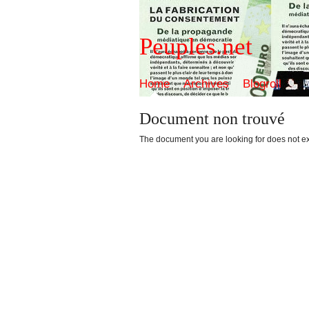
Peuples.net
Home
Archives
Blogroll
Document non trouvé
The document you are looking for does not ex